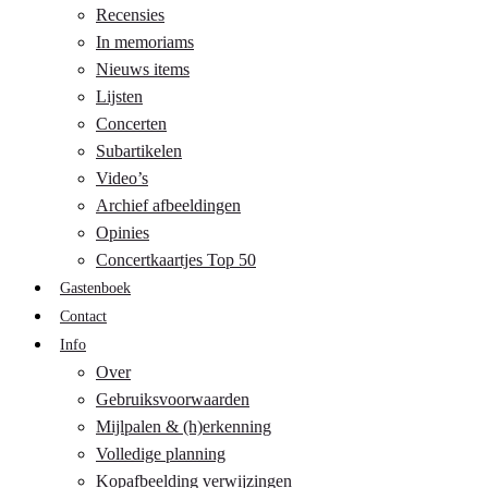
Recensies
In memoriams
Nieuws items
Lijsten
Concerten
Subartikelen
Video’s
Archief afbeeldingen
Opinies
Concertkaartjes Top 50
Gastenboek
Contact
Info
Over
Gebruiksvoorwaarden
Mijlpalen & (h)erkenning
Volledige planning
Kopafbeelding verwijzingen