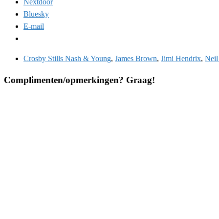
Nextdoor
Bluesky
E-mail
Crosby Stills Nash & Young
,
James Brown
,
Jimi Hendrix
,
Neil
Complimenten/opmerkingen? Graag!