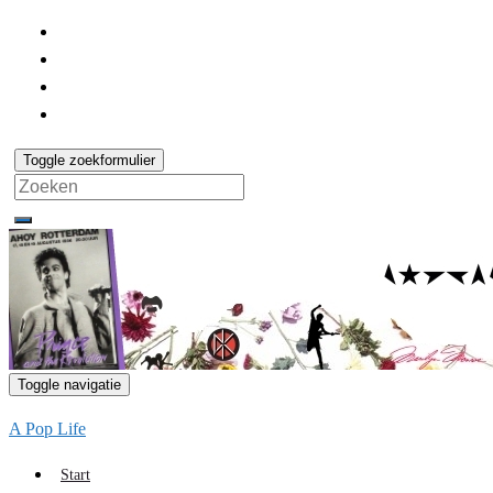
Toggle zoekformulier
Search
for:
Toggle navigatie
A Pop Life
Start