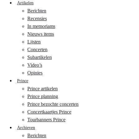
Artikelen
Berichten
Recensies
In memoriams
Nieuws items
Lijsten
Concerten
Subartikelen
Video’s
Opinies
Prince
Prince artikelen
Prince planning
Prince bezochte concerten
Concertkaartjes Prince
Tourbanners Prince
Archieven
Berichten