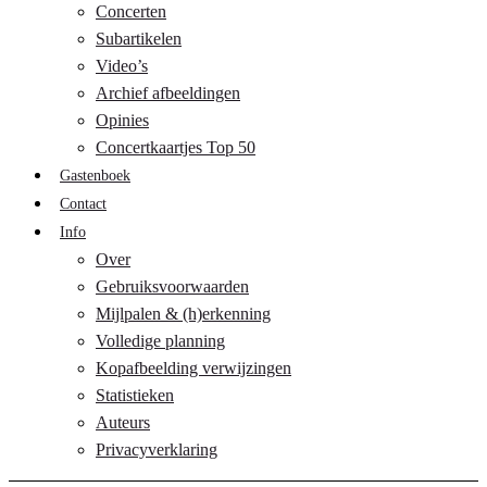
Concerten
Subartikelen
Video’s
Archief afbeeldingen
Opinies
Concertkaartjes Top 50
Gastenboek
Contact
Info
Over
Gebruiksvoorwaarden
Mijlpalen & (h)erkenning
Volledige planning
Kopafbeelding verwijzingen
Statistieken
Auteurs
Privacyverklaring