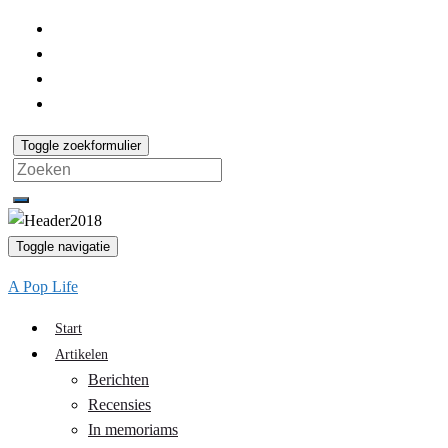
Toggle zoekformulier
Search
for:
Toggle navigatie
A Pop Life
Start
Artikelen
Berichten
Recensies
In memoriams