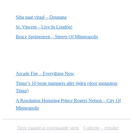
Meest recente recensies
Siba gaat viraal – Dounana
St. Vincent – Live In London!
Bruce Springsteen – Streets Of Minneapolis
Willekeurige artikelen
Arcade Fire – Everything Now
Timur’s 10 beste nummers aller tijden (door gastauteur
Timur)
A Resolution Honoring Prince Rogers Nelson – City Of
Minneapolis
Deze maand in voorgaande jaren
Collectie – regulier