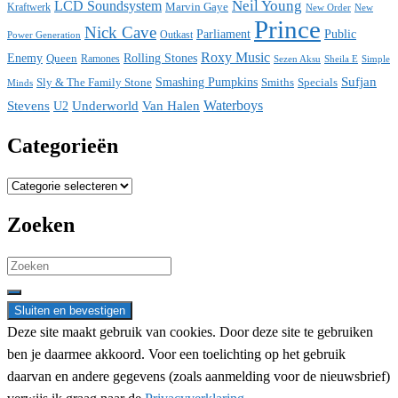
Neil Young
LCD Soundsystem
Kraftwerk
Marvin Gaye
New
New Order
Prince
Nick Cave
Parliament
Public
Power Generation
Outkast
Roxy Music
Enemy
Rolling Stones
Queen
Ramones
Sezen Aksu
Sheila E
Simple
Sufjan
Sly & The Family Stone
Smashing Pumpkins
Smiths
Specials
Minds
Waterboys
Stevens
Underworld
Van Halen
U2
Categorieën
Categorieën
Zoeken
Search
for:
Deze site maakt gebruik van cookies. Door deze site te gebruiken
ben je daarmee akkoord. Voor een toelichting op het gebruik
daarvan en andere gegevens (zoals aanmelding voor de nieuwsbrief)