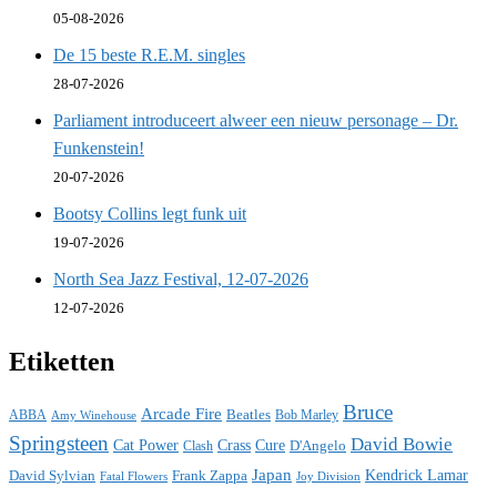
05-08-2026
De 15 beste R.E.M. singles
28-07-2026
Parliament introduceert alweer een nieuw personage – Dr.
Funkenstein!
20-07-2026
Bootsy Collins legt funk uit
19-07-2026
North Sea Jazz Festival, 12-07-2026
12-07-2026
Etiketten
Bruce
Arcade Fire
ABBA
Beatles
Bob Marley
Amy Winehouse
Springsteen
David Bowie
Cat Power
Crass
Cure
D'Angelo
Clash
Japan
David Sylvian
Frank Zappa
Kendrick Lamar
Fatal Flowers
Joy Division