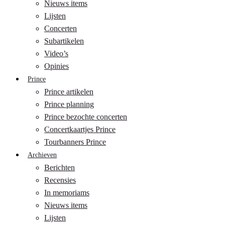
Nieuws items
Lijsten
Concerten
Subartikelen
Video’s
Opinies
Prince
Prince artikelen
Prince planning
Prince bezochte concerten
Concertkaartjes Prince
Tourbanners Prince
Archieven
Berichten
Recensies
In memoriams
Nieuws items
Lijsten