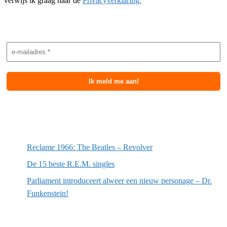
verwijs ik graag naar de
Privacyverklaring.
Nieuwsbrief aanmelding
Meest recente berichten
Reclame 1966: The Beatles – Revolver
De 15 beste R.E.M. singles
Parliament introduceert alweer een nieuw personage – Dr.
Funkenstein!