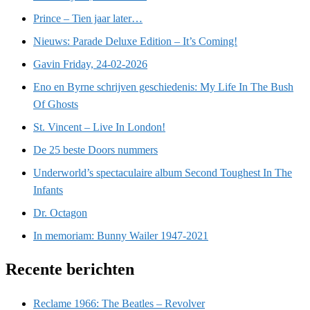
Prince – Tien jaar later…
Nieuws: Parade Deluxe Edition – It’s Coming!
Gavin Friday, 24-02-2026
Eno en Byrne schrijven geschiedenis: My Life In The Bush
Of Ghosts
St. Vincent – Live In London!
De 25 beste Doors nummers
Underworld’s spectaculaire album Second Toughest In The
Infants
Dr. Octagon
In memoriam: Bunny Wailer 1947-2021
Recente berichten
Reclame 1966: The Beatles – Revolver