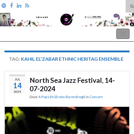
T
zo
Search for:
A Pop Life
Togg
navig
TAG:
KAHIL EL’ZABAR ETHNIC HERITAG ENSEMBLE
North Sea Jazz Festival, 14-
JUL
14
07-2024
2024
Door
A Pop Life (Erwin Barendregt)
in
Concert