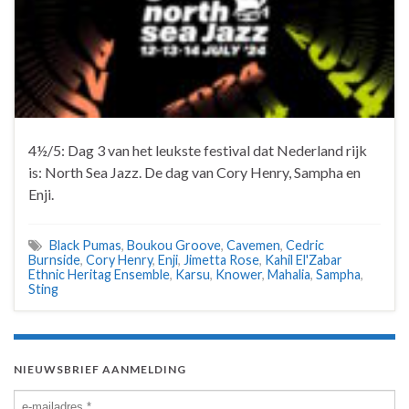
4½/5: Dag 3 van het leukste festival dat Nederland rijk
is: North Sea Jazz. De dag van Cory Henry, Sampha en
Enji.
Black Pumas
,
Boukou Groove
,
Cavemen
,
Cedric
Burnside
,
Cory Henry
,
Enji
,
Jimetta Rose
,
Kahil El'Zabar
Ethnic Heritag Ensemble
,
Karsu
,
Knower
,
Mahalia
,
Sampha
,
Sting
NIEUWSBRIEF AANMELDING