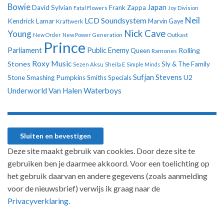
Bowie
Japan
David Sylvian
Frank Zappa
Fatal Flowers
Joy Division
Neil
LCD Soundsystem
Kendrick Lamar
Kraftwerk
Marvin Gaye
Nick Cave
Young
New Order
New Power Generation
Outkast
Prince
Parliament
Public Enemy
Rolling
Queen
Ramones
Roxy Music
Stones
Sly & The Family
Sezen Aksu
Sheila E
Simple Minds
Sufjan Stevens
U2
Stone
Smashing Pumpkins
Smiths
Specials
Underworld
Van Halen
Waterboys
Deze site maakt gebruik van cookies. Door deze site te
gebruiken ben je daarmee akkoord. Voor een toelichting op
het gebruik daarvan en andere gegevens (zoals aanmelding
voor de nieuwsbrief) verwijs ik graag naar de
Privacyverklaring.