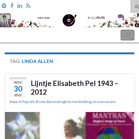
T
zo
Search for:
A Pop Life
Togg
navig
TAG:
LINDA ALLEN
Lijntje Elisabeth Pel 1943 –
NOV
30
2012
2022
Door
A Pop Life (Erwin Barendregt)
in
Herdenking
,
In memoriam