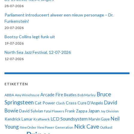
28-07-2026
Parliament introduceert alweer een nieuw personage – Dr.
Funkenstein!
20-07-2026
Bootsy Collins legt funk uit
19-07-2026
North Sea Jazz Festival, 12-07-2026
12-07-2026
ETIKETTEN
Bruce
Arcade Fire
ABBA
Beatles
Amy Winehouse
Bob Marley
Springsteen
David
Cat Power
Crass
Cure
D'Angelo
Clash
Bowie
Japan
David Sylvian
Frank Zappa
Fatal Flowers
Joy Division
Neil
LCD Soundsystem
Kendrick Lamar
Kraftwerk
Marvin Gaye
Nick Cave
Young
New Order
New Power Generation
Outkast