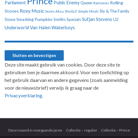
Prince
Parliament
Public Enemy
Rolling
Queen
Ramones
Roxy Music
Stones
Sly & The Family
Sezen Aksu
Sheila E
Simple Minds
Sufjan Stevens
U2
Stone
Smashing Pumpkins
Smiths
Specials
Underworld
Van Halen
Waterboys
Deze site maakt gebruik van cookies. Door deze site te
gebruiken ben je daarmee akkoord. Voor een toelichting op
het gebruik daarvan en andere gegevens (zoals aanmelding
voor de nieuwsbrief) verwijs ik graag naar de
Privacyverklaring.
Deze maand in voorgaande jaren
Collectie – regulier
Collectie – Prince