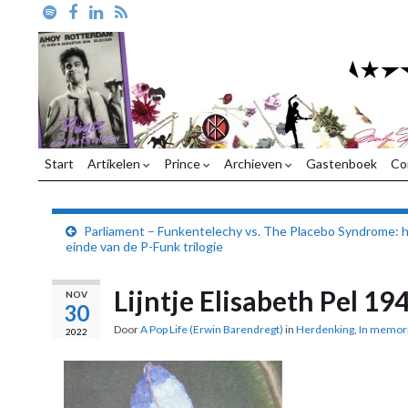
Start
Artikelen
Prince
Archieven
Gastenboek
Co
Parliament – Funkentelechy vs. The Placebo Syndrome: 
einde van de P-Funk trilogie
Lijntje Elisabeth Pel 19
NOV
30
Door
A Pop Life (Erwin Barendregt)
in
Herdenking
,
In memor
2022