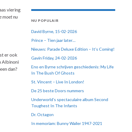
aas viering
e moet nu
NU POPULAIR
David Byrne, 15-02-2026
Prince – Tien jaar later…
Nieuws: Parade Deluxe Edition – It’s Coming!
st er ook
Gavin Friday, 24-02-2026
 Albinoni
Eno en Byrne schrijven geschiedenis: My Life
teen dan?
In The Bush Of Ghosts
St. Vincent – Live In London!
De 25 beste Doors nummers
Underworld’s spectaculaire album Second
Toughest In The Infants
Dr. Octagon
In memoriam: Bunny Wailer 1947-2021