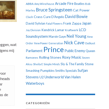
Arcade Fire
ABBA
Beatles
Amy Winehouse
Bob
Bruce Springsteen
Cat Power
Marley
David Bowie
Crass
Cure
D'Angelo
Clash
Japan
David Sylvian
Frank Zappa
Fatal Flowers
LCD
Kendrick Lamar
Kraftwerk
Joy Division
Neil Young
Soundsystem
Marvin Gaye
New
Nick Cave
Order
New Power Generation
Outkast
zeggen, wat
Prince
lgens mij
Parliament
Public Enemy
Queen
Roxy Music
Rolling Stones
Ramones
Sezen
Sly & The Family Stone
Aksu
Sheila E
Simple Minds
Sufjan
Smashing Pumpkins
Smiths
Specials
voor
Stevens
Underworld
Van Halen
U2
inheads
Waterboys
ar
e
as de
CATEGORIEËN