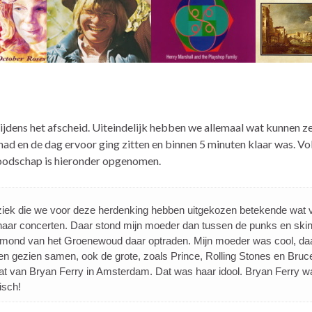
 tijdens het afscheid. Uiteindelijk hebben we allemaal wat kunnen 
 had en de dag ervoor ging zitten en binnen 5 minuten klaar was. Vo
sboodschap is hieronder opgenomen.
muziek die we voor deze herdenking hebben uitgekozen betekende wat 
 naar concerten. Daar stond mijn moeder dan tussen de punks en sk
ymond van het Groenewoud daar optraden. Mijn moeder was cool, da
en gezien samen, ook de grote, zoals Prince, Rolling Stones en Bruc
at van Bryan Ferry in Amsterdam. Dat was haar idool. Bryan Ferry w
isch!