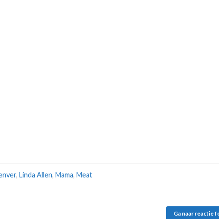
enver
,
Linda Allen
,
Mama
,
Meat
Ga naar reactie 