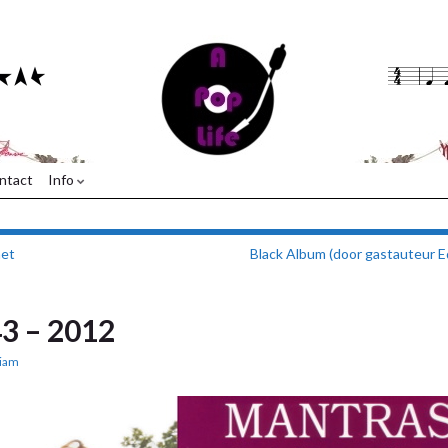
ntact
Info
het
Black Album (door gastauteur 
43 – 2012
iam