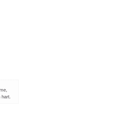
mme,
 hart.