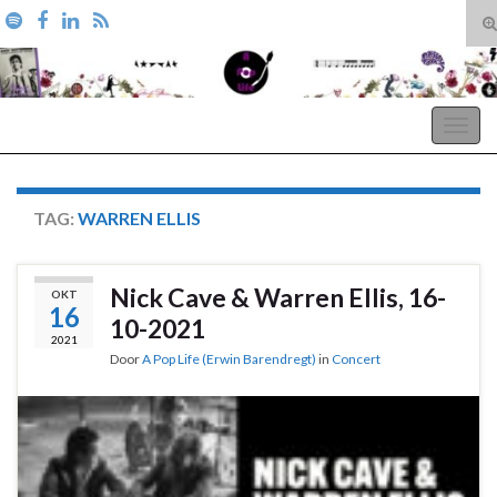
T
zo
Search for:
A Pop Life
Togg
navig
TAG:
WARREN ELLIS
Nick Cave & Warren Ellis, 16-
OKT
16
10-2021
2021
Door
A Pop Life (Erwin Barendregt)
in
Concert