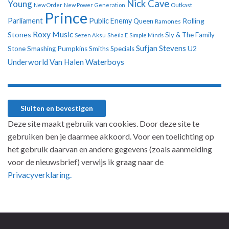
Nick Cave
Young
New Order
New Power Generation
Outkast
Prince
Parliament
Public Enemy
Rolling
Queen
Ramones
Roxy Music
Stones
Sly & The Family
Sezen Aksu
Sheila E
Simple Minds
Sufjan Stevens
U2
Stone
Smashing Pumpkins
Smiths
Specials
Underworld
Van Halen
Waterboys
Deze site maakt gebruik van cookies. Door deze site te
gebruiken ben je daarmee akkoord. Voor een toelichting op
het gebruik daarvan en andere gegevens (zoals aanmelding
voor de nieuwsbrief) verwijs ik graag naar de
Privacyverklaring.