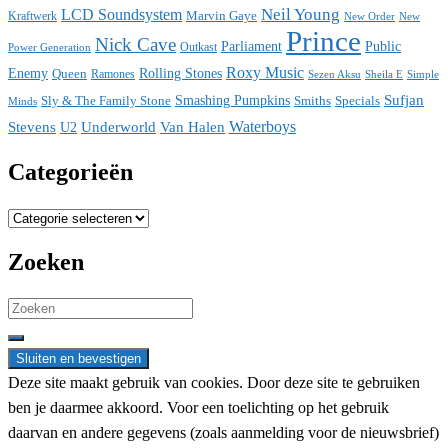
Neil Young
LCD Soundsystem
Kraftwerk
Marvin Gaye
New
New Order
Prince
Nick Cave
Parliament
Public
Power Generation
Outkast
Roxy Music
Enemy
Rolling Stones
Queen
Ramones
Sezen Aksu
Sheila E
Simple
Sufjan
Sly & The Family Stone
Smashing Pumpkins
Smiths
Specials
Minds
Waterboys
Stevens
Underworld
Van Halen
U2
Categorieën
Categorieën
Zoeken
Search
for:
Deze site maakt gebruik van cookies. Door deze site te gebruiken
ben je daarmee akkoord. Voor een toelichting op het gebruik
daarvan en andere gegevens (zoals aanmelding voor de nieuwsbrief)