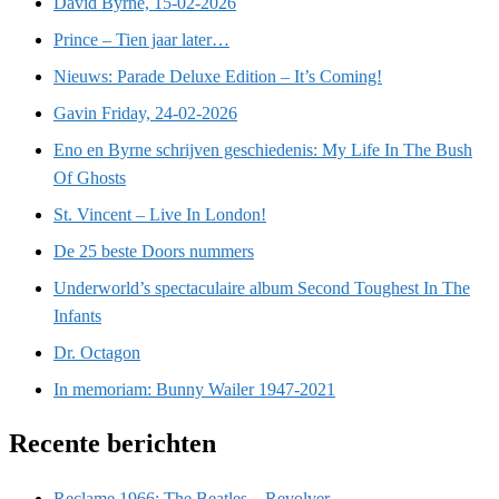
David Byrne, 15-02-2026
Prince – Tien jaar later…
Nieuws: Parade Deluxe Edition – It’s Coming!
Gavin Friday, 24-02-2026
Eno en Byrne schrijven geschiedenis: My Life In The Bush
Of Ghosts
St. Vincent – Live In London!
De 25 beste Doors nummers
Underworld’s spectaculaire album Second Toughest In The
Infants
Dr. Octagon
In memoriam: Bunny Wailer 1947-2021
Recente berichten
Reclame 1966: The Beatles – Revolver