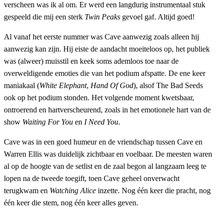
verscheen was ik al om. Er werd een langdurig instrumentaal stuk
gespeeld die mij een sterk
Twin Peaks
gevoel gaf. Altijd goed!
Al vanaf het eerste nummer was Cave aanwezig zoals alleen hij
aanwezig kan zijn. Hij eiste de aandacht moeiteloos op, het publiek
was (alweer) muisstil en keek soms ademloos toe naar de
overweldigende emoties die van het podium afspatte. De ene keer
maniakaal (
White Elephant
,
Hand Of God
), alsof The Bad Seeds
ook op het podium stonden. Het volgende moment kwetsbaar,
ontroerend en hartverscheurend, zoals in het emotionele hart van de
show
Waiting For You
en
I Need You
.
Cave was in een goed humeur en de vriendschap tussen Cave en
Warren Ellis was duidelijk zichtbaar en voelbaar. De meesten waren
al op de hoogte van de setlist en de zaal begon al langzaam leeg te
lopen na de tweede toegift, toen Cave geheel onverwacht
terugkwam en
Watching Alice
inzette. Nog één keer die pracht, nog
één keer die stem, nog één keer alles geven.