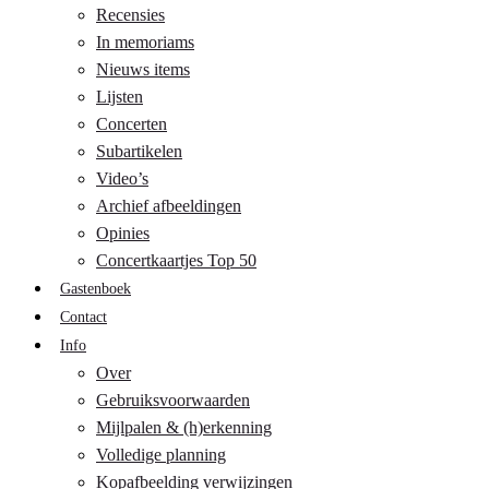
Recensies
In memoriams
Nieuws items
Lijsten
Concerten
Subartikelen
Video’s
Archief afbeeldingen
Opinies
Concertkaartjes Top 50
Gastenboek
Contact
Info
Over
Gebruiksvoorwaarden
Mijlpalen & (h)erkenning
Volledige planning
Kopafbeelding verwijzingen