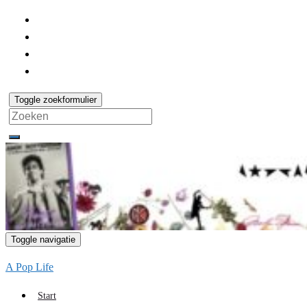
Toggle zoekformulier
Search
for:
Toggle navigatie
A Pop Life
Start