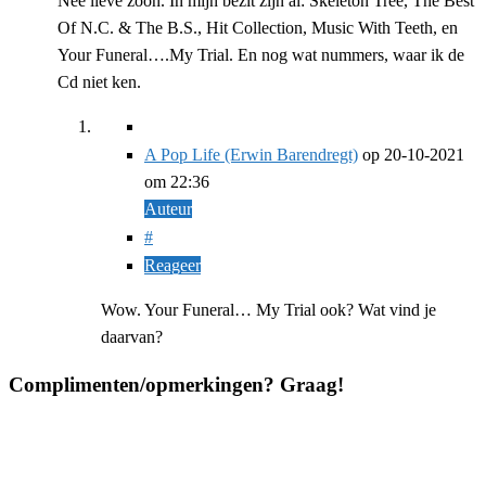
Nee lieve zoon. In mijn bezit zijn al: Skeleton Tree, The Best
Of N.C. & The B.S., Hit Collection, Music With Teeth, en
Your Funeral….My Trial. En nog wat nummers, waar ik de
Cd niet ken.
A Pop Life (Erwin Barendregt)
op
20-10-2021
om 22:36
Auteur
#
Reageer
Wow. Your Funeral… My Trial ook? Wat vind je
daarvan?
Complimenten/opmerkingen? Graag!