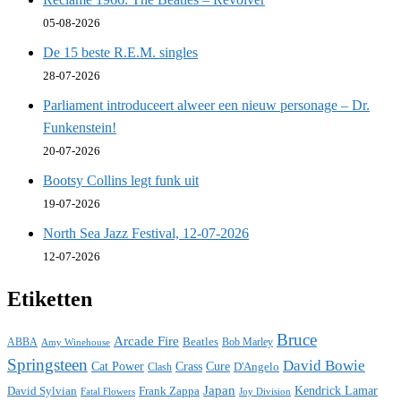
05-08-2026
De 15 beste R.E.M. singles
28-07-2026
Parliament introduceert alweer een nieuw personage – Dr.
Funkenstein!
20-07-2026
Bootsy Collins legt funk uit
19-07-2026
North Sea Jazz Festival, 12-07-2026
12-07-2026
Etiketten
Bruce
Arcade Fire
ABBA
Beatles
Bob Marley
Amy Winehouse
Springsteen
David Bowie
Cat Power
Crass
Cure
D'Angelo
Clash
Japan
David Sylvian
Frank Zappa
Kendrick Lamar
Fatal Flowers
Joy Division