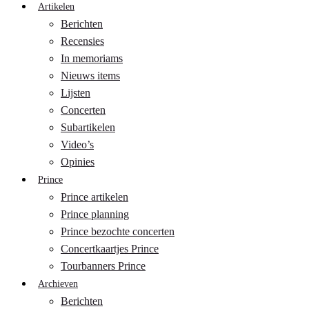
Artikelen
Berichten
Recensies
In memoriams
Nieuws items
Lijsten
Concerten
Subartikelen
Video’s
Opinies
Prince
Prince artikelen
Prince planning
Prince bezochte concerten
Concertkaartjes Prince
Tourbanners Prince
Archieven
Berichten