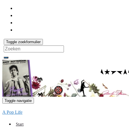
Toggle zoekformulier
Search
for:
Toggle navigatie
A Pop Life
Start