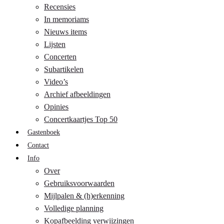
Recensies
In memoriams
Nieuws items
Lijsten
Concerten
Subartikelen
Video’s
Archief afbeeldingen
Opinies
Concertkaartjes Top 50
Gastenboek
Contact
Info
Over
Gebruiksvoorwaarden
Mijlpalen & (h)erkenning
Volledige planning
Kopafbeelding verwijzingen