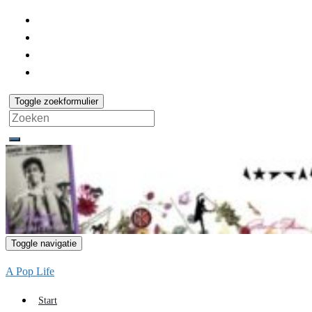
Toggle zoekformulier
Search
for:
Toggle navigatie
A Pop Life
Start