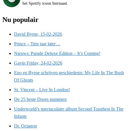
het Spotify icoon hiernaast.
Nu populair
David Byrne, 15-02-2026
Prince – Tien jaar later…
Nieuws: Parade Deluxe Edition – It’s Coming!
Gavin Friday, 24-02-2026
Eno en Byrne schrijven geschiedenis: My Life In The Bush
Of Ghosts
St. Vincent – Live In London!
De 25 beste Doors nummers
Underworld’s spectaculaire album Second Toughest In The
Infants
Dr. Octagon