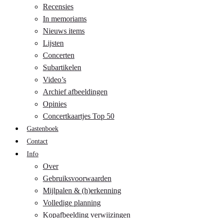
Recensies
In memoriams
Nieuws items
Lijsten
Concerten
Subartikelen
Video’s
Archief afbeeldingen
Opinies
Concertkaartjes Top 50
Gastenboek
Contact
Info
Over
Gebruiksvoorwaarden
Mijlpalen & (h)erkenning
Volledige planning
Kopafbeelding verwijzingen