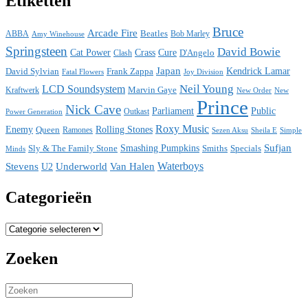
Etiketten
Bruce
Arcade Fire
ABBA
Beatles
Bob Marley
Amy Winehouse
Springsteen
David Bowie
Cat Power
Crass
Cure
D'Angelo
Clash
Japan
David Sylvian
Frank Zappa
Kendrick Lamar
Fatal Flowers
Joy Division
Neil Young
LCD Soundsystem
Kraftwerk
Marvin Gaye
New
New Order
Prince
Nick Cave
Parliament
Public
Power Generation
Outkast
Roxy Music
Enemy
Rolling Stones
Queen
Ramones
Sezen Aksu
Sheila E
Simple
Sufjan
Sly & The Family Stone
Smashing Pumpkins
Smiths
Specials
Minds
Waterboys
Stevens
Underworld
Van Halen
U2
Categorieën
Categorieën
Zoeken
Search
for: