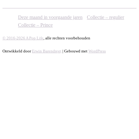
Deze maand in voorgaande jaren
Collectie – regulier
Collectie – Prince
© 2016-2026 A Pop Life
, alle rechten voorbehouden
Ontwikkeld door
Erwin Barendregt
| Gebouwd met
WordPress