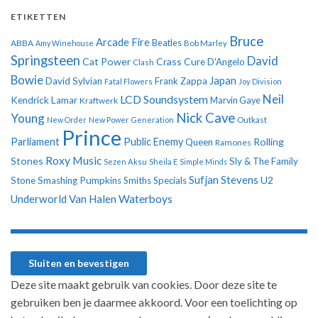
ETIKETTEN
Bruce
Arcade Fire
ABBA
Beatles
Amy Winehouse
Bob Marley
Springsteen
David
Cat Power
Crass
Cure
D'Angelo
Clash
Bowie
Japan
David Sylvian
Frank Zappa
Fatal Flowers
Joy Division
Neil
LCD Soundsystem
Kendrick Lamar
Kraftwerk
Marvin Gaye
Nick Cave
Young
New Order
New Power Generation
Outkast
Prince
Parliament
Public Enemy
Rolling
Queen
Ramones
Roxy Music
Stones
Sly & The Family
Sezen Aksu
Sheila E
Simple Minds
Sufjan Stevens
U2
Stone
Smashing Pumpkins
Smiths
Specials
Underworld
Van Halen
Waterboys
Deze site maakt gebruik van cookies. Door deze site te
gebruiken ben je daarmee akkoord. Voor een toelichting op