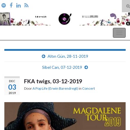
T
zo
Search for:
A Pop Life
Togg
navig
Altın Gün, 28-11-2019
Sibel Can, 07-12-2019
FKA twigs, 03-12-2019
DEC
03
Door
A Pop Life (Erwin Barendregt)
in
Concert
2019