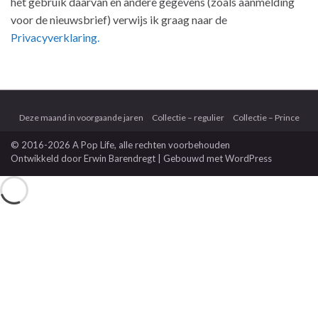
het gebruik daarvan en andere gegevens (zoals aanmelding
voor de nieuwsbrief) verwijs ik graag naar de
Privacyverklaring.
Deze maand in voorgaande jaren
Collectie – regulier
Collectie – Prince
© 2016-2026 A Pop Life
, alle rechten voorbehouden
Ontwikkeld door
Erwin Barendregt
| Gebouwd met
WordPress