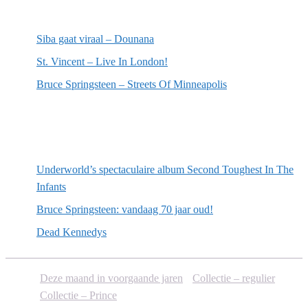
Meest recente recensies
Siba gaat viraal – Dounana
St. Vincent – Live In London!
Bruce Springsteen – Streets Of Minneapolis
Willekeurige artikelen
Underworld’s spectaculaire album Second Toughest In The
Infants
Bruce Springsteen: vandaag 70 jaar oud!
Dead Kennedys
Deze maand in voorgaande jaren
Collectie – regulier
Collectie – Prince