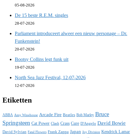
05-08-2026
De 15 beste R.E.M. singles
28-07-2026
Parliament introduceert alweer een nieuw personage – Dr.
Funkenstein!
20-07-2026
Bootsy Collins legt funk uit
19-07-2026
North Sea Jazz Festival, 12-07-2026
12-07-2026
Etiketten
Bruce
Arcade Fire
ABBA
Beatles
Bob Marley
Amy Winehouse
Springsteen
David Bowie
Cat Power
Crass
Cure
D'Angelo
Clash
Japan
David Sylvian
Frank Zappa
Kendrick Lamar
Fatal Flowers
Joy Division