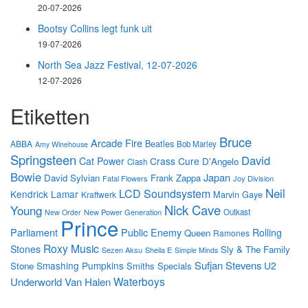
20-07-2026
Bootsy Collins legt funk uit
19-07-2026
North Sea Jazz Festival, 12-07-2026
12-07-2026
Etiketten
Bruce
Arcade Fire
Beatles
ABBA
Bob Marley
Amy Winehouse
Springsteen
David
Cat Power
Crass
Cure
D'Angelo
Clash
Bowie
Japan
David Sylvian
Frank Zappa
Fatal Flowers
Joy Division
Neil
LCD Soundsystem
Kendrick Lamar
Marvin Gaye
Kraftwerk
Nick Cave
Young
New Power Generation
Outkast
New Order
Prince
Parliament
Public Enemy
Rolling
Queen
Ramones
Roxy Music
Stones
Sly & The Family
Sezen Aksu
Sheila E
Simple Minds
Sufjan Stevens
Smashing Pumpkins
U2
Stone
Smiths
Specials
Waterboys
Underworld
Van Halen