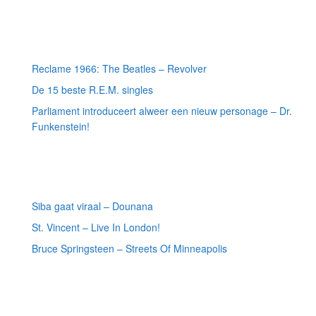
Meest recente berichten
Reclame 1966: The Beatles – Revolver
De 15 beste R.E.M. singles
Parliament introduceert alweer een nieuw personage – Dr.
Funkenstein!
Meest recente recensies
Siba gaat viraal – Dounana
St. Vincent – Live In London!
Bruce Springsteen – Streets Of Minneapolis
Willekeurige artikelen