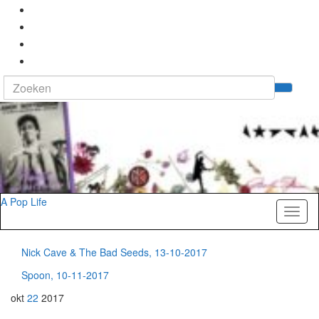
Search
Tog
for:
zoek
A Pop Life
Toggl
naviga
Nick Cave & The Bad Seeds, 13-10-2017
Spoon, 10-11-2017
okt
22
2017