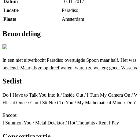
Datum
10-11-2017
Locatie
Paradiso
Plaats
Amsterdam
Beoordeling
In een niet uitverkocht Paradiso overtuigde Spoon maar half. Het was 
boeiend. Maar als ze op dreef waren, waren ze wel erg goed. Wisselval
Setlist
Do I Have to Talk You Into It / Inside Out / I Turn My Camera On / W
Hits at Once / Can I Sit Next To You / My Mathematical Mind / Don
Encore:
I Summon You / Metal Detektor / Hot Thoughts / Rent I Pay
Concertkaartje