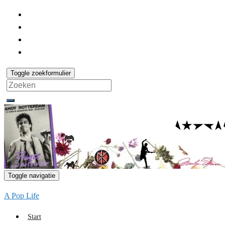
Toggle zoekformulier
Search
for:
Toggle navigatie
A Pop Life
Start