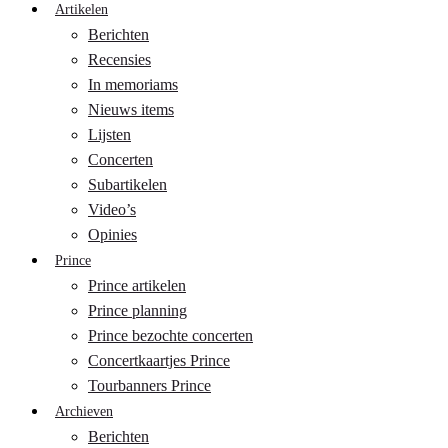
Artikelen
Berichten
Recensies
In memoriams
Nieuws items
Lijsten
Concerten
Subartikelen
Video’s
Opinies
Prince
Prince artikelen
Prince planning
Prince bezochte concerten
Concertkaartjes Prince
Tourbanners Prince
Archieven
Berichten