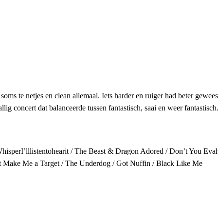
soms te netjes en clean allemaal. Iets harder en ruiger had beter gewee
lig concert dat balanceerde tussen fantastisch, saai en weer fantastisc
hisperI’lllistentohearit / The Beast & Dragon Adored / Don’t You Evah
’t Make Me a Target / The Underdog / Got Nuffin / Black Like Me