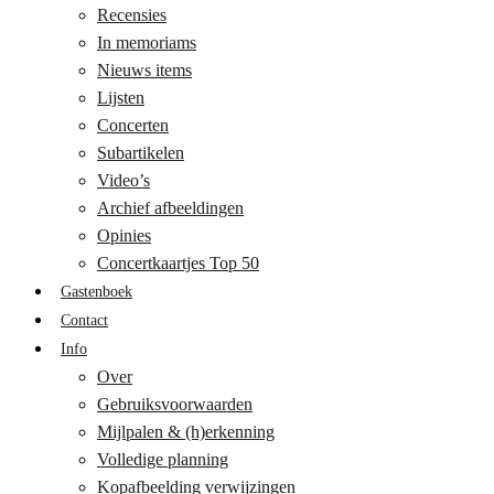
Recensies
In memoriams
Nieuws items
Lijsten
Concerten
Subartikelen
Video’s
Archief afbeeldingen
Opinies
Concertkaartjes Top 50
Gastenboek
Contact
Info
Over
Gebruiksvoorwaarden
Mijlpalen & (h)erkenning
Volledige planning
Kopafbeelding verwijzingen