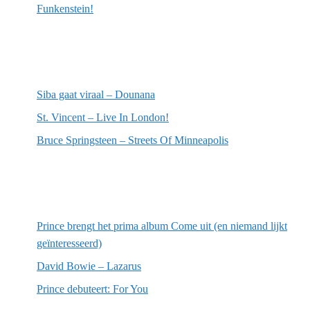
Funkenstein!
Meest recente recensies
Siba gaat viraal – Dounana
St. Vincent – Live In London!
Bruce Springsteen – Streets Of Minneapolis
Willekeurige artikelen
Prince brengt het prima album Come uit (en niemand lijkt
geïnteresseerd)
David Bowie – Lazarus
Prince debuteert: For You