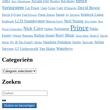
Bruce
Arcade Fire
ABBA
Beatles
Bob Marley
Amy Winehouse
Springsteen
David Bowie
Cat Power
Crass
Cure
D'Angelo
Clash
Japan
David Sylvian
Frank Zappa
Kendrick Lamar
Fatal Flowers
Joy Division
Neil Young
LCD Soundsystem
Kraftwerk
Marvin Gaye
New
New Order
Prince
Nick Cave
Parliament
Public
Power Generation
Outkast
Roxy Music
Enemy
Rolling Stones
Queen
Ramones
Sezen Aksu
Sheila E
Simple
Sufjan
Sly & The Family Stone
Smashing Pumpkins
Smiths
Specials
Minds
Waterboys
Stevens
Underworld
Van Halen
U2
Categorieën
Categorieën
Zoeken
Search
for: