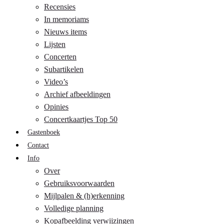
Recensies
In memoriams
Nieuws items
Lijsten
Concerten
Subartikelen
Video’s
Archief afbeeldingen
Opinies
Concertkaartjes Top 50
Gastenboek
Contact
Info
Over
Gebruiksvoorwaarden
Mijlpalen & (h)erkenning
Volledige planning
Kopafbeelding verwijzingen