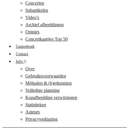
Concerten
Subartikelen
Video’s
Archief afbeeldingen
Opinies
Concertkaartjes Top 50
Gastenboek
Contact
Info
Over
Gebruiksvoorwaarden
Mijlpalen & (h)erkenning
Volledige planning
Kopafbeelding verwijzingen
Statistieken
Auteurs
Privacyverklaring