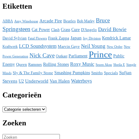
Etiketten
Bruce
Arcade Fire
ABBA
Beatles
Bob Marley
Amy Winehouse
Springsteen
David Bowie
Cat Power
Crass
Cure
D'Angelo
Clash
Japan
David Sylvian
Frank Zappa
Kendrick Lamar
Fatal Flowers
Joy Division
Neil Young
LCD Soundsystem
Kraftwerk
Marvin Gaye
New
New Order
Prince
Nick Cave
Parliament
Public
Power Generation
Outkast
Roxy Music
Enemy
Rolling Stones
Queen
Ramones
Sezen Aksu
Sheila E
Simple
Sufjan
Sly & The Family Stone
Smashing Pumpkins
Smiths
Specials
Minds
Waterboys
Stevens
Underworld
Van Halen
U2
Categorieën
Categorieën
Zoeken
Search