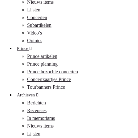
Nieuws items
Lijsten
Concerten
Subartikelen
Video’s
Opinies
Prince
Prince artikelen
Prince planning
Prince bezochte concerten
Concertkaartjes Prince
Tourbanners Prince
Archieven
Berichten
Recensies
In memoriams
Nieuws items
Lijsten