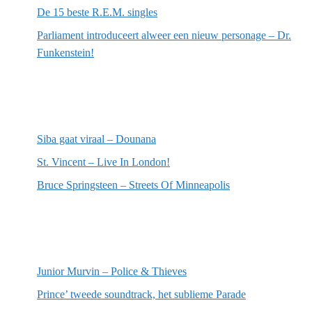
De 15 beste R.E.M. singles
Parliament introduceert alweer een nieuw personage – Dr.
Funkenstein!
Meest recente recensies
Siba gaat viraal – Dounana
St. Vincent – Live In London!
Bruce Springsteen – Streets Of Minneapolis
Willekeurige artikelen
Junior Murvin – Police & Thieves
Prince’ tweede soundtrack, het sublieme Parade