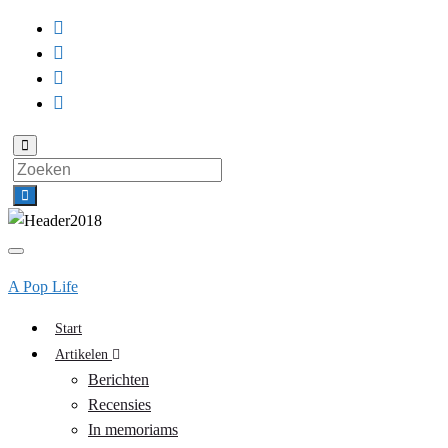
Toggle
zoekformulier
Search
for:
Toggle
navigatie
A Pop Life
Start
Artikelen
Berichten
Recensies
In memoriams