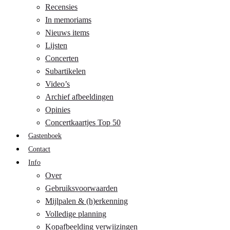
Recensies
In memoriams
Nieuws items
Lijsten
Concerten
Subartikelen
Video’s
Archief afbeeldingen
Opinies
Concertkaartjes Top 50
Gastenboek
Contact
Info
Over
Gebruiksvoorwaarden
Mijlpalen & (h)erkenning
Volledige planning
Kopafbeelding verwijzingen