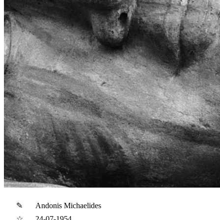
✎
Andonis Michaelides
☆
24-07-1954