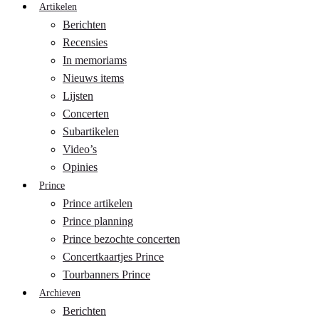
Artikelen
Berichten
Recensies
In memoriams
Nieuws items
Lijsten
Concerten
Subartikelen
Video’s
Opinies
Prince
Prince artikelen
Prince planning
Prince bezochte concerten
Concertkaartjes Prince
Tourbanners Prince
Archieven
Berichten