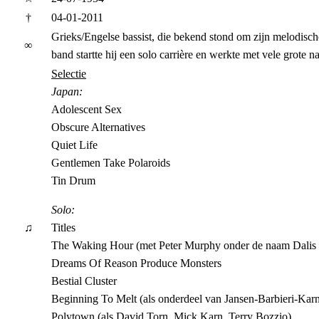
†
04-01-2011
Grieks/Engelse bassist, die bekend stond om zijn melodisch
∞
band startte hij een solo carrière en werkte met vele grote 
Selectie
Japan:
Adolescent Sex
Obscure Alternatives
Quiet Life
Gentlemen Take Polaroids
Tin Drum
Solo:
♫
Titles
The Waking Hour (met Peter Murphy onder de naam Dalis
Dreams Of Reason Produce Monsters
Bestial Cluster
Beginning To Melt (als onderdeel van Jansen-Barbieri-Kar
Polytown (als David Torn, Mick Karn, Terry Bozzio)