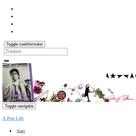
Toggle zoekformulier
Search
for:
Toggle navigatie
A Pop Life
Start