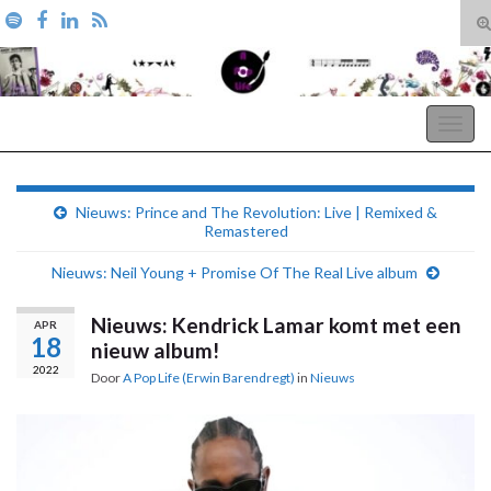
T
zo
Search for:
A Pop Life
Togg
navig
Nieuws: Prince and The Revolution: Live | Remixed &
Remastered
Nieuws: Neil Young + Promise Of The Real Live album
Nieuws: Kendrick Lamar komt met een
APR
18
nieuw album!
2022
Door
A Pop Life (Erwin Barendregt)
in
Nieuws