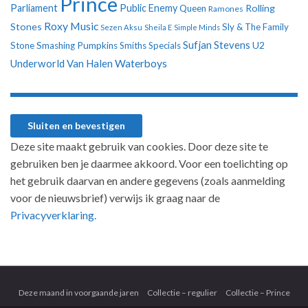
Prince
Parliament
Public Enemy
Rolling
Queen
Ramones
Roxy Music
Stones
Sly & The Family
Sezen Aksu
Sheila E
Simple Minds
Sufjan Stevens
U2
Stone
Smashing Pumpkins
Smiths
Specials
Underworld
Van Halen
Waterboys
Deze site maakt gebruik van cookies. Door deze site te
gebruiken ben je daarmee akkoord. Voor een toelichting op
het gebruik daarvan en andere gegevens (zoals aanmelding
voor de nieuwsbrief) verwijs ik graag naar de
Privacyverklaring.
Deze maand in voorgaande jaren
Collectie – regulier
Collectie – Prince