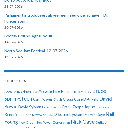
De 15 beste R.E.M. singles
28-07-2026
Parliament introduceert alweer een nieuw personage – Dr.
Funkenstein!
20-07-2026
Bootsy Collins legt funk uit
19-07-2026
North Sea Jazz Festival, 12-07-2026
12-07-2026
ETIKETTEN
Bruce
Arcade Fire
ABBA
Beatles
Amy Winehouse
Bob Marley
Springsteen
David
Cat Power
Crass
Cure
D'Angelo
Clash
Bowie
Japan
David Sylvian
Frank Zappa
Fatal Flowers
Joy Division
Neil
LCD Soundsystem
Kendrick Lamar
Kraftwerk
Marvin Gaye
Nick Cave
Young
New Order
New Power Generation
Outkast