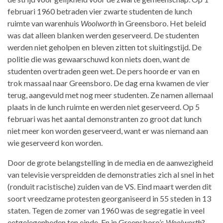
februari 1960 betraden vier zwarte studenten de lunch
ruimte van warenhuis
Woolworth
in Greensboro. Het beleid
was dat alleen blanken werden geserveerd. De studenten
werden niet geholpen en bleven zitten tot sluitingstijd. De
politie die was gewaarschuwd kon niets doen, want de
studenten overtraden geen wet. De pers hoorde er van en
trok massaal naar Greensboro. De dag erna kwamen de vier
terug, aangevuld met nog meer studenten. Ze namen allemaal
plaats in de lunch ruimte en werden niet geserveerd. Op 5
februari was het aantal demonstranten zo groot dat lunch
niet meer kon worden geserveerd, want er was niemand aan
wie geserveerd kon worden.
Door de grote belangstelling in de media en de aanwezigheid
van televisie verspreidden de demonstraties zich al snel in het
(ronduit racistische) zuiden van de VS. Eind maart werden dit
soort vreedzame protesten georganiseerd in 55 steden in 13
staten. Tegen de zomer van 1960 was de segregatie in veel
eetgelegenheden ten einde. En in Greensboro’s
Woolworth
?