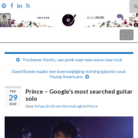
T
zo
Search for:
A Pop Life
Togg
navig
Tröckener Kecks, van punk naar new wave naar rock
David Bowie maakt een koerswijziging richting (plastic) soul:
Young Americans
Prince – Google’s most searched guitar
FEB
29
solo
2020
Door
A Pop Life (Erwin Barendregt)
in
Prince