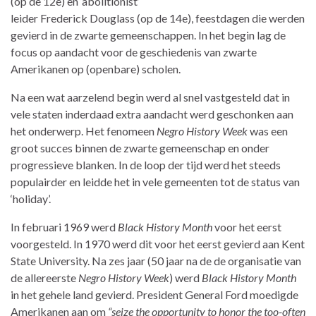
(op de 12e) en ‘abolitionist’
leider Frederick Douglass (op de 14e), feestdagen die werden
gevierd in de zwarte gemeenschappen. In het begin lag de
focus op aandacht voor de geschiedenis van zwarte
Amerikanen op (openbare) scholen.
Na een wat aarzelend begin werd al snel vastgesteld dat in
vele staten inderdaad extra aandacht werd geschonken aan
het onderwerp. Het fenomeen
Negro History Week
was een
groot succes binnen de zwarte gemeenschap en onder
progressieve blanken. In de loop der tijd werd het steeds
populairder en leidde het in vele gemeenten tot de status van
‘holiday’.
In februari 1969 werd
Black History Month
voor het eerst
voorgesteld. In 1970 werd dit voor het eerst gevierd aan Kent
State University. Na zes jaar (50 jaar na de de organisatie van
de allereerste
Negro History Week
) werd
Black History Month
in het gehele land gevierd. President General Ford moedigde
Amerikanen aan om
“seize the opportunity to honor the too-often