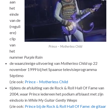
aan
het
einde
van de
(reguli
ere)
clip
van
Prince – Motherless Child
het
nummer
Purple Rain
de waanzinnige uitvoering van
Motherless Child
op 22
november 1999 bij het Spaanse televisieprogramma
Séptimo
(zie ook:
Prince – Motherless Child
tijdens de afsluiting van de Rock & Roll Hall Of Fame van
2004, waar Prince iedereen het podium afblaast met zijn
eindsolo in
While My Guitar Gently Weeps
(zie ook:
Prince bij de Rock & Roll Hall Of Fame: de gitaar