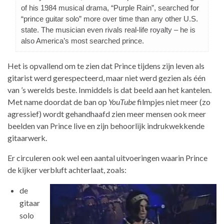
of his 1984 musical drama, “Purple Rain”, searched for
“prince guitar solo” more over time than any other U.S.
state. The musician even rivals real-life royalty – he is
also America’s most searched prince.
Het is opvallend om te zien dat Prince tijdens zijn leven als
gitarist werd gerespecteerd, maar niet werd gezien als één
van ’s werelds beste. Inmiddels is dat beeld aan het kantelen.
Met name doordat de ban op
YouTube
filmpjes niet meer (zo
agressief) wordt gehandhaafd zien meer mensen ook meer
beelden van Prince live en zijn behoorlijk indrukwekkende
gitaarwerk.
Er circuleren ook wel een aantal uitvoeringen waarin Prince
de kijker verbluft achterlaat, zoals:
de
gitaar
solo