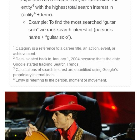
4
entity
with the highest total search interest in
4
(entity
+ term).
Example: To find the most searched “guitar
solo” we rank search interest of (person’s
name + “guitar solo”).
1
Category is a reference to a career title, an action, event, or
achievement.
2
Data is dated back to January 1, 2004 because that’s the date
Google started tracking Search Trends.
3
Calculations of search interest are quantified using Google’s
proprietary internal tools.
4
Entity is referring to the person, moment or movement.