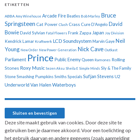
ETIKETTEN
Bruce
Arcade Fire
ABBA
Beatles
Amy Winehouse
Bob Marley
Springsteen
David
Cat Power
Crass
Cure
D'Angelo
Clash
Bowie
Japan
David Sylvian
Frank Zappa
Fatal Flowers
Joy Division
Neil
LCD Soundsystem
Kendrick Lamar
Kraftwerk
Marvin Gaye
Nick Cave
Young
New Order
New Power Generation
Outkast
Prince
Parliament
Public Enemy
Rolling
Queen
Ramones
Roxy Music
Stones
Sly & The Family
Sezen Aksu
Sheila E
Simple Minds
Sufjan Stevens
U2
Stone
Smashing Pumpkins
Smiths
Specials
Underworld
Van Halen
Waterboys
Deze site maakt gebruik van cookies. Door deze site te
gebruiken ben je daarmee akkoord. Voor een toelichting op
het gebruik daarvan en andere gegevens (zoals aanmelding