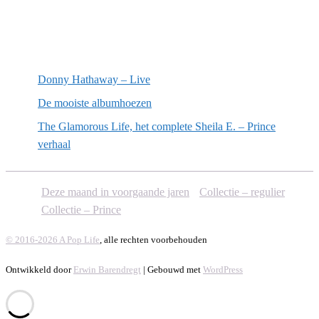
Willekeurige artikelen
Donny Hathaway – Live
De mooiste albumhoezen
The Glamorous Life, het complete Sheila E. – Prince
verhaal
Deze maand in voorgaande jaren
Collectie – regulier
Collectie – Prince
© 2016-2026 A Pop Life
, alle rechten voorbehouden
Ontwikkeld door
Erwin Barendregt
| Gebouwd met
WordPress