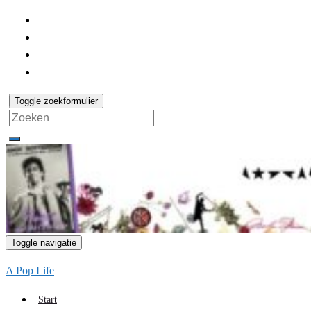
Toggle zoekformulier
Search
for:
Toggle navigatie
A Pop Life
Start