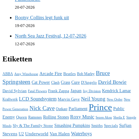
20-07-2026
Bootsy Collins legt funk uit
19-07-2026
North Sea Jazz Festival, 12-07-2026
12-07-2026
Etiketten
Bruce
Arcade Fire
ABBA
Beatles
Bob Marley
Amy Winehouse
Springsteen
David Bowie
Cat Power
Crass
Cure
D'Angelo
Clash
Japan
David Sylvian
Frank Zappa
Kendrick Lamar
Fatal Flowers
Joy Division
Neil Young
LCD Soundsystem
Kraftwerk
Marvin Gaye
New
New Order
Prince
Nick Cave
Parliament
Public
Power Generation
Outkast
Roxy Music
Enemy
Rolling Stones
Queen
Ramones
Sezen Aksu
Sheila E
Simple
Sufjan
Sly & The Family Stone
Smashing Pumpkins
Smiths
Specials
Minds
Waterboys
Stevens
Underworld
Van Halen
U2