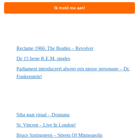
Meest recente berichten
Reclame 1966: The Beatles – Revolver
De 15 beste R.E.M. singles
Parliament introduceert alweer een nieuw personage – Dr.
Funkenstein!
Meest recente recensies
Siba gaat viraal – Dounana
St. Vincent – Live In London!
Bruce Springsteen – Streets Of Minneapolis