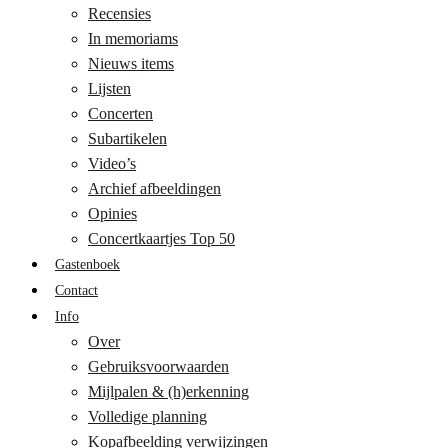
Recensies
In memoriams
Nieuws items
Lijsten
Concerten
Subartikelen
Video’s
Archief afbeeldingen
Opinies
Concertkaartjes Top 50
Gastenboek
Contact
Info
Over
Gebruiksvoorwaarden
Mijlpalen & (h)erkenning
Volledige planning
Kopafbeelding verwijzingen