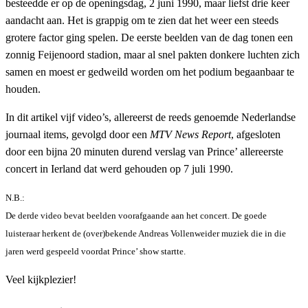
besteedde er op de openingsdag, 2 juni 1990, maar liefst drie keer
aandacht aan. Het is grappig om te zien dat het weer een steeds
grotere factor ging spelen. De eerste beelden van de dag tonen een
zonnig Feijenoord stadion, maar al snel pakten donkere luchten zich
samen en moest er gedweild worden om het podium begaanbaar te
houden.
In dit artikel vijf video’s, allereerst de reeds genoemde Nederlandse
journaal items, gevolgd door een
MTV News Report
, afgesloten
door een bijna 20 minuten durend verslag van Prince’ allereerste
concert in Ierland dat werd gehouden op 7 juli 1990.
N.B.:
De derde video bevat beelden voorafgaande aan het concert. De goede
luisteraar herkent de (over)bekende Andreas Vollenweider muziek die in die
jaren werd gespeeld voordat Prince’ show startte.
Veel kijkplezier!