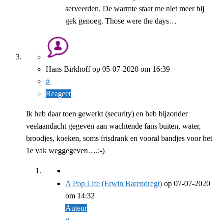
serveerden. De warmte staat me niet meer bij
gek genoeg. Those were the days…
Hans Birkhoff
op
05-07-2020
om 16:39
#
Reageer
Ik heb daar toen gewerkt (security) en heb bijzonder
veelaandacht gegeven aan wachtende fans buiten, water,
broodjes, koeken, soms frisdrank en vooral bandjes voor het
1e vak weggegeven….:-)
A Pop Life (Erwin Barendregt)
op
07-07-2020
om 14:32
Auteur