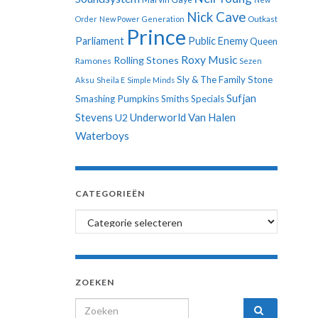
Nick Cave
Order
New Power Generation
Outkast
Prince
Parliament
Public Enemy
Queen
Roxy Music
Rolling Stones
Ramones
Sezen
Sly & The Family Stone
Aksu
Sheila E
Simple Minds
Sufjan
Smashing Pumpkins
Smiths
Specials
Stevens
Underworld
Van Halen
U2
Waterboys
CATEGORIEËN
Categorieën
ZOEKEN
Search for: