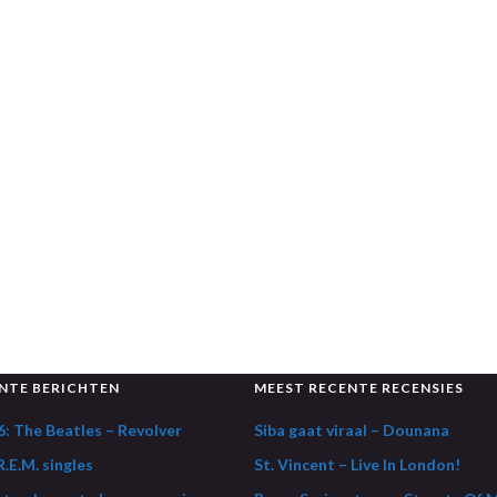
NTE BERICHTEN
MEEST RECENTE RECENSIES
: The Beatles – Revolver
Siba gaat viraal – Dounana
.E.M. singles
St. Vincent – Live In London!