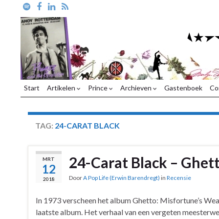
Start
Artikelen
Prince
Archieven
Gastenboek
Co
TAG:
24-CARAT BLACK
24-Carat Black – Ghet
MRT
12
Door
A Pop Life (Erwin Barendregt)
in
Recensie
2018
In 1973 verscheen het album Ghetto: Misfortune’s Weal
laatste album. Het verhaal van een vergeten meesterwe