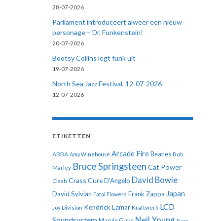
28-07-2026
Parliament introduceert alweer een nieuw
personage – Dr. Funkenstein!
20-07-2026
Bootsy Collins legt funk uit
19-07-2026
North Sea Jazz Festival, 12-07-2026
12-07-2026
ETIKETTEN
Arcade Fire
ABBA
Beatles
Amy Winehouse
Bob
Bruce Springsteen
Cat Power
Marley
David Bowie
Crass
Cure
D'Angelo
Clash
Japan
David Sylvian
Frank Zappa
Fatal Flowers
LCD
Kendrick Lamar
Kraftwerk
Joy Division
Neil Young
Soundsystem
Marvin Gaye
New