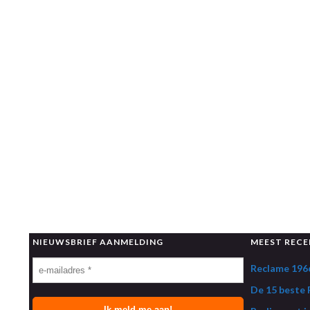
NIEUWSBRIEF AANMELDING
MEEST RECE
Reclame 1966
De 15 beste R