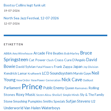
Bootsy Collins legt funk uit
19-07-2026
North Sea Jazz Festival, 12-07-2026
12-07-2026
ETIKETTEN
Bruce
Arcade Fire
ABBA
Beatles
Amy Winehouse
Bob Marley
Springsteen
David
Cat Power
Crass
Cure
D'Angelo
Clash
Bowie
Japan
David Sylvian
Frank Zappa
Fatal Flowers
Joy Division
Neil
LCD Soundsystem
Kendrick Lamar
Kraftwerk
Marvin Gaye
Nick Cave
Young
New Order
New Power Generation
Outkast
Prince
Parliament
Public Enemy
Rolling
Queen
Ramones
Roxy Music
Stones
Sly & The Family
Sezen Aksu
Sheila E
Simple Minds
Sufjan Stevens
U2
Stone
Smashing Pumpkins
Smiths
Specials
Underworld
Van Halen
Waterboys