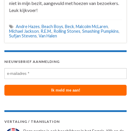
niet in mijn bezit, aangevuld met hoezen van bezoekers.
Leuk kijkvoer!
Andre Hazes
,
Beach Boys
,
Beck
,
Malcolm McLaren
,
Michael Jackson
,
R.E.M.
,
Rolling Stones
,
Smashing Pumpkins
,
Sufjan Stevens
,
Van Halen
NIEUWSBRIEF AANMELDING
VERTALING / TRANSLATION
Deze pagina is ook beschikbaar in het Engels. Klik op de