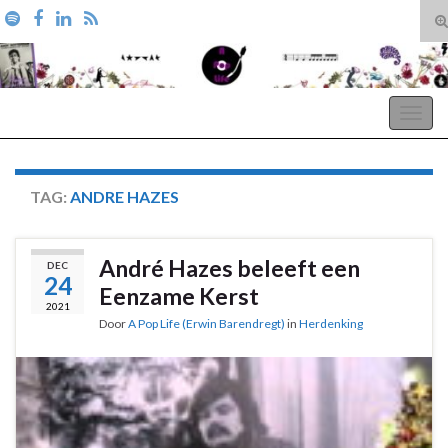
T
zo
Search for:
A Pop Life
Togg
navig
TAG:
ANDRE HAZES
André Hazes beleeft een
DEC
24
Eenzame Kerst
2021
Door
A Pop Life (Erwin Barendregt)
in
Herdenking