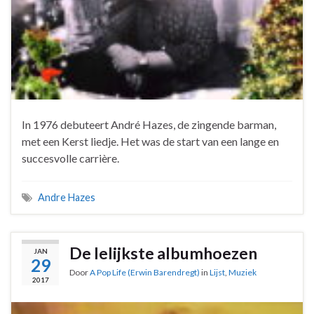
In 1976 debuteert André Hazes, de zingende barman,
met een Kerst liedje. Het was de start van een lange en
succesvolle carrière.
Andre Hazes
De lelijkste albumhoezen
JAN
29
Door
A Pop Life (Erwin Barendregt)
in
Lijst
,
Muziek
2017