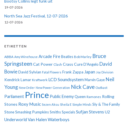
Bootsy Collins legt funk uit
19-07-2026
North Sea Jazz Festival, 12-07-2026
12-07-2026
ETIKETTEN
Bruce
Arcade Fire
ABBA
Beatles
Amy Winehouse
Bob Marley
Springsteen
David
Cat Power
Crass
Cure
D'Angelo
Clash
Bowie
Japan
David Sylvian
Frank Zappa
Fatal Flowers
Joy Division
Neil
LCD Soundsystem
Kendrick Lamar
Kraftwerk
Marvin Gaye
Nick Cave
Young
New Order
New Power Generation
Outkast
Prince
Parliament
Public Enemy
Rolling
Queen
Ramones
Roxy Music
Stones
Sly & The Family
Sezen Aksu
Sheila E
Simple Minds
Sufjan Stevens
U2
Stone
Smashing Pumpkins
Smiths
Specials
Underworld
Van Halen
Waterboys