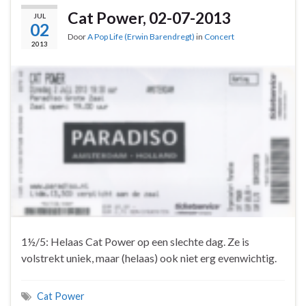
Cat Power, 02-07-2013
JUL
02
Door
A Pop Life (Erwin Barendregt)
in
Concert
2013
1½/5: Helaas Cat Power op een slechte dag. Ze is
volstrekt uniek, maar (helaas) ook niet erg evenwichtig.
Cat Power