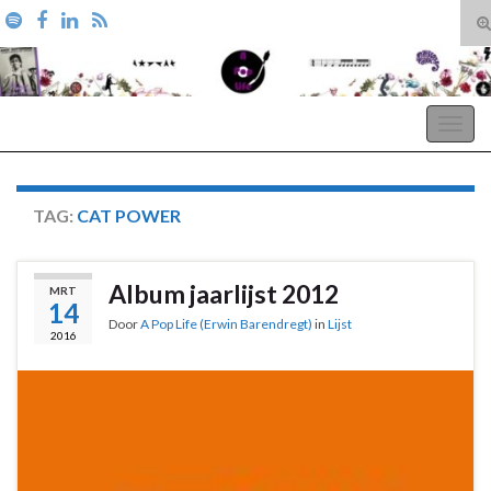
T
zo
Search for:
A Pop Life
Togg
navig
TAG:
CAT POWER
Album jaarlijst 2012
MRT
14
Door
A Pop Life (Erwin Barendregt)
in
Lijst
2016