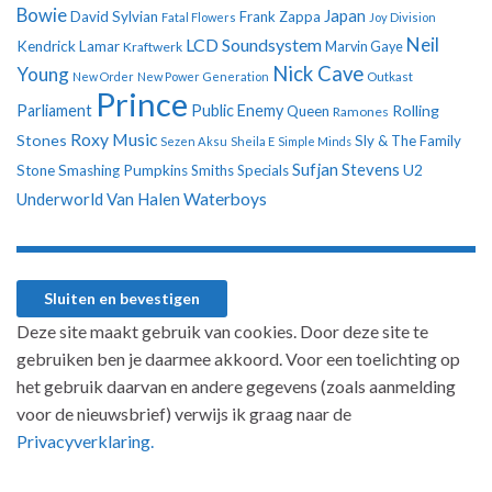
Bowie
Japan
David Sylvian
Frank Zappa
Fatal Flowers
Joy Division
Neil
LCD Soundsystem
Kendrick Lamar
Kraftwerk
Marvin Gaye
Nick Cave
Young
New Order
New Power Generation
Outkast
Prince
Parliament
Public Enemy
Rolling
Queen
Ramones
Roxy Music
Stones
Sly & The Family
Sezen Aksu
Sheila E
Simple Minds
Sufjan Stevens
U2
Stone
Smashing Pumpkins
Smiths
Specials
Underworld
Van Halen
Waterboys
Deze site maakt gebruik van cookies. Door deze site te
gebruiken ben je daarmee akkoord. Voor een toelichting op
het gebruik daarvan en andere gegevens (zoals aanmelding
voor de nieuwsbrief) verwijs ik graag naar de
Privacyverklaring.