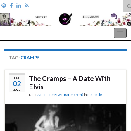
T
zo
Search for:
A Pop Life
Togg
navig
TAG:
CRAMPS
The Cramps – A Date With
FEB
02
Elvis
2026
Door
A Pop Life (Erwin Barendregt)
in
Recensie