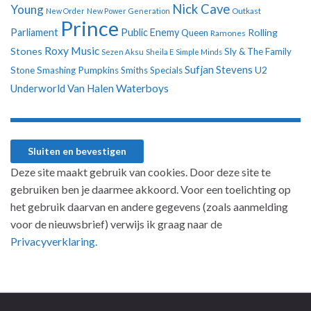
Nick Cave
Young
New Order
New Power Generation
Outkast
Prince
Parliament
Public Enemy
Rolling
Queen
Ramones
Roxy Music
Stones
Sly & The Family
Sezen Aksu
Sheila E
Simple Minds
Sufjan Stevens
U2
Stone
Smashing Pumpkins
Smiths
Specials
Underworld
Van Halen
Waterboys
Deze site maakt gebruik van cookies. Door deze site te
gebruiken ben je daarmee akkoord. Voor een toelichting op
het gebruik daarvan en andere gegevens (zoals aanmelding
voor de nieuwsbrief) verwijs ik graag naar de
Privacyverklaring.