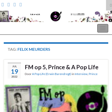
T
z
Search for:
A Pop Life
Togg
navig
TAG:
FELIX MEURDERS
FM op 5, Prince & A Pop Life
JUL
19
Door
A Pop Life (Erwin Barendregt)
in
Interview
,
Prince
2022