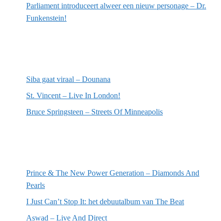
Parliament introduceert alweer een nieuw personage – Dr.
Funkenstein!
Meest recente recensies
Siba gaat viraal – Dounana
St. Vincent – Live In London!
Bruce Springsteen – Streets Of Minneapolis
Willekeurige artikelen
Prince & The New Power Generation – Diamonds And
Pearls
I Just Can’t Stop It: het debuutalbum van The Beat
Aswad – Live And Direct