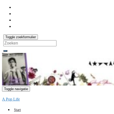
Toggle zoekformulier
Search
for:
Toggle navigatie
A Pop Life
Start