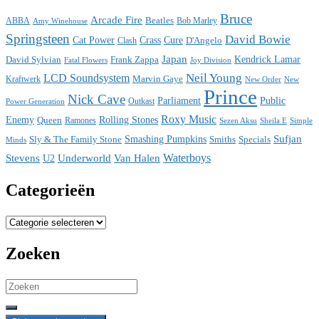
Bruce
Arcade Fire
ABBA
Beatles
Bob Marley
Amy Winehouse
Springsteen
David Bowie
Cat Power
Crass
Cure
D'Angelo
Clash
Japan
David Sylvian
Frank Zappa
Kendrick Lamar
Fatal Flowers
Joy Division
Neil Young
LCD Soundsystem
Kraftwerk
Marvin Gaye
New
New Order
Prince
Nick Cave
Parliament
Public
Power Generation
Outkast
Roxy Music
Enemy
Rolling Stones
Queen
Ramones
Sezen Aksu
Sheila E
Simple
Sufjan
Sly & The Family Stone
Smashing Pumpkins
Smiths
Specials
Minds
Waterboys
Stevens
Underworld
Van Halen
U2
Categorieën
Categorieën
Zoeken
Search
for: