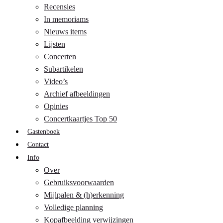
Recensies
In memoriams
Nieuws items
Lijsten
Concerten
Subartikelen
Video’s
Archief afbeeldingen
Opinies
Concertkaartjes Top 50
Gastenboek
Contact
Info
Over
Gebruiksvoorwaarden
Mijlpalen & (h)erkenning
Volledige planning
Kopafbeelding verwijzingen