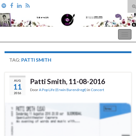
T
zo
Search for:
A Pop Life
Togg
navig
TAG:
PATTI SMITH
Patti Smith, 11-08-2016
AUG
11
Door
A Pop Life (Erwin Barendregt)
in
Concert
2016