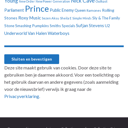
Nick Cave
Young
New Order
New Power Generation
Outkast
Prince
Parliament
Public Enemy
Rolling
Queen
Ramones
Roxy Music
Stones
Sly & The Family
Sezen Aksu
Sheila E
Simple Minds
Sufjan Stevens
U2
Stone
Smashing Pumpkins
Smiths
Specials
Underworld
Van Halen
Waterboys
Deze site maakt gebruik van cookies. Door deze site te
gebruiken ben je daarmee akkoord. Voor een toelichting op
het gebruik daarvan en andere gegevens (zoals aanmelding
voor de nieuwsbrief) verwijs ik graag naar de
Privacyverklaring.