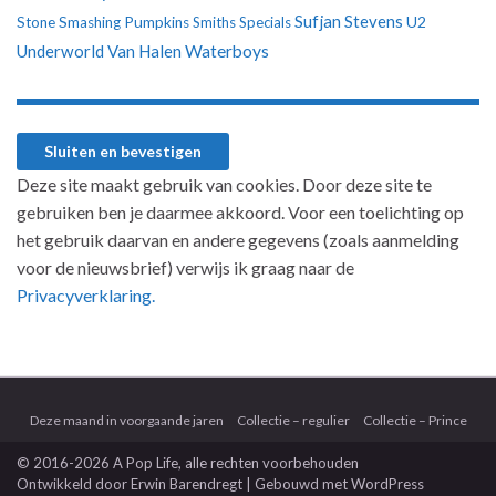
Sufjan Stevens
U2
Stone
Smashing Pumpkins
Smiths
Specials
Underworld
Van Halen
Waterboys
Deze site maakt gebruik van cookies. Door deze site te
gebruiken ben je daarmee akkoord. Voor een toelichting op
het gebruik daarvan en andere gegevens (zoals aanmelding
voor de nieuwsbrief) verwijs ik graag naar de
Privacyverklaring.
Deze maand in voorgaande jaren
Collectie – regulier
Collectie – Prince
© 2016-2026 A Pop Life
, alle rechten voorbehouden
Ontwikkeld door
Erwin Barendregt
| Gebouwd met
WordPress