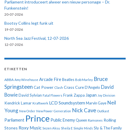
Parliament introduceert alweer een nieuw personage – Dr.
Funkenstein!
20-07-2026
Bootsy Collins legt funk uit
19-07-2026
North Sea Jazz Festival, 12-07-2026
12-07-2026
ETIKETTEN
Bruce
Arcade Fire
ABBA
Beatles
Amy Winehouse
Bob Marley
Springsteen
David
Cat Power
Crass
Cure
D'Angelo
Clash
Bowie
Japan
David Sylvian
Frank Zappa
Fatal Flowers
Joy Division
Neil
LCD Soundsystem
Kendrick Lamar
Kraftwerk
Marvin Gaye
Nick Cave
Young
New Order
New Power Generation
Outkast
Prince
Parliament
Public Enemy
Rolling
Queen
Ramones
Roxy Music
Stones
Sly & The Family
Sezen Aksu
Sheila E
Simple Minds