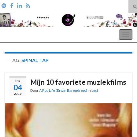
T
zo
Search for:
A Pop Life
Togg
navig
TAG:
SPINAL TAP
Mijn 10 favoriete muziekfilms
SEP
04
Door
A Pop Life (Erwin Barendregt)
in
Lijst
2019