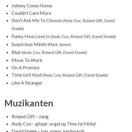
Johnny Come Home
Couldn’t Care More
Don’t Ask Me To Choose
(Andy Cox, Roland Gift, David
Steele)
Funny How Love Is
(Andy Cox, Roland Gift, David Steele)
Suspicious Minds
(Mark James)
Blue
(Andy Cox, Roland Gift, David Steele)
Move To Work
On A Promise
Time Isn’t Kind
(Andy Cox, Roland Gift, David Steele)
Like A Stranger
Muzikanten
Roland Gift – zang
Andy Cox – gitaar; orgel op
Time Isn’t Kind
David Steele – bas, piano, keyboards