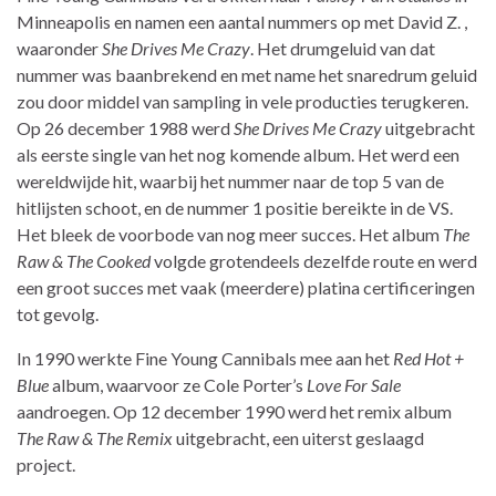
Minneapolis en namen een aantal nummers op met David Z. ,
waaronder
She Drives Me Crazy
. Het drumgeluid van dat
nummer was baanbrekend en met name het snaredrum geluid
zou door middel van sampling in vele producties terugkeren.
Op 26 december 1988 werd
She Drives Me Crazy
uitgebracht
als eerste single van het nog komende album. Het werd een
wereldwijde hit, waarbij het nummer naar de top 5 van de
hitlijsten schoot, en de nummer 1 positie bereikte in de VS.
Het bleek de voorbode van nog meer succes. Het album
The
Raw & The Cooked
volgde grotendeels dezelfde route en werd
een groot succes met vaak (meerdere) platina certificeringen
tot gevolg.
In 1990 werkte Fine Young Cannibals mee aan het
Red Hot +
Blue
album, waarvoor ze Cole Porter’s
Love For Sale
aandroegen. Op 12 december 1990 werd het remix album
The Raw & The Remix
uitgebracht, een uiterst geslaagd
project.