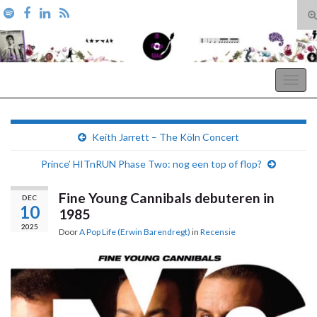
T
zo
Search for:
A Pop Life
Togg
navig
Keith Jarrett – The Köln Concert
Prince’ HITnRUN Phase Two: nog een top of flop?
Fine Young Cannibals debuteren in
DEC
10
1985
2025
Door
A Pop Life (Erwin Barendregt)
in
Recensie