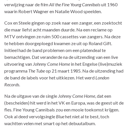
verwijzing naar de film
All the Fine Young Cannibals
uit 1960
waarin Robert Wagner en Natalie Wood speelden.
Cox en Steele gingen op zoek naar een zanger, een zoektocht
die maar liefst acht maanden duurde. Na een reclame op
MTV ontvingen ze ruim 500 cassettes van zangers. Na deze
te hebben doorgeploegd kwamen ze uit op Roland Gift.
Initieel had de band problemen om een platendeal te
bemachtigen. Dat veranderde na de uitzending van een live
uitvoering van
Johnny Come Home
in het Engelse (live)muziek
programma
The Tube
op 21 maart 1985. Na de uitzending had
de band de labels voor het uitkiezen. Het werd
London
Records
.
Na de uitgave van de single
Johnny Come Home
, dat een
(bescheiden) hit werd in het VK en Europa, was de geest uit de
fles. Fine Young Cannibals zou een mooie toekomst krijgen.
Ook al deed vervolgsingle
Blue
het niet al te best, toch
wachtten velen met smart op het debuutalbum.