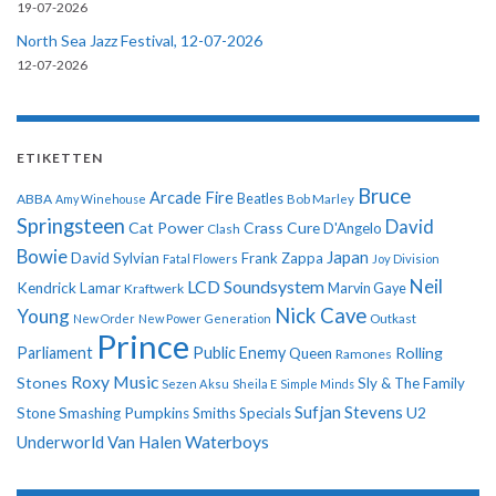
19-07-2026
North Sea Jazz Festival, 12-07-2026
12-07-2026
ETIKETTEN
Bruce
Arcade Fire
ABBA
Beatles
Amy Winehouse
Bob Marley
Springsteen
David
Cat Power
Crass
Cure
D'Angelo
Clash
Bowie
Japan
David Sylvian
Frank Zappa
Fatal Flowers
Joy Division
Neil
LCD Soundsystem
Kendrick Lamar
Kraftwerk
Marvin Gaye
Nick Cave
Young
New Order
New Power Generation
Outkast
Prince
Parliament
Public Enemy
Rolling
Queen
Ramones
Roxy Music
Stones
Sly & The Family
Sezen Aksu
Sheila E
Simple Minds
Sufjan Stevens
U2
Stone
Smashing Pumpkins
Smiths
Specials
Underworld
Van Halen
Waterboys