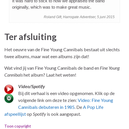
It was hard to stick to how we appraised the band
originally, which was to make great music.
Roland Gift, Harrogate Advertiser, 5 juni 2015
Ter afsluiting
Het oeuvre van de Fine Young Cannibals bestaat uit slechts
twee albums, maar wat een albums zijn dat!
Wat vind jij van Fine Young Cannibals de band en
Fine Young
Cannibals
het album? Laat het weten!
Video/Spotify
Bij dit verhaal is een video opgenomen. Klik op de
volgende link om deze te zien:
Video: Fine Young
Cannibals debuteren in 1985
. De
A Pop Life
afspeellijst
op
Spotify
is ook aangepast.
Toon copyright