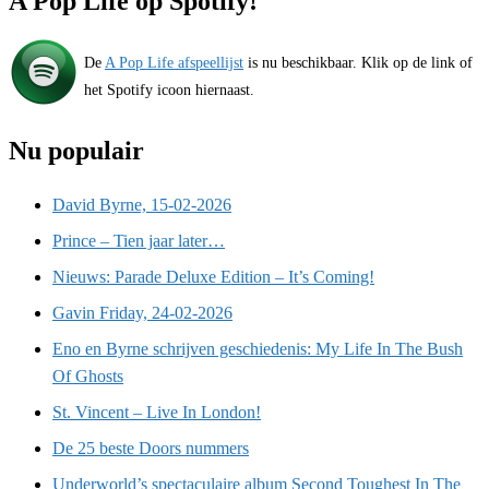
A Pop Life op Spotify!
De
A Pop Life afspeellijst
is nu beschikbaar. Klik op de link of
het Spotify icoon hiernaast.
Nu populair
David Byrne, 15-02-2026
Prince – Tien jaar later…
Nieuws: Parade Deluxe Edition – It’s Coming!
Gavin Friday, 24-02-2026
Eno en Byrne schrijven geschiedenis: My Life In The Bush
Of Ghosts
St. Vincent – Live In London!
De 25 beste Doors nummers
Underworld’s spectaculaire album Second Toughest In The