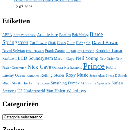
12-07-2026
Etiketten
Bruce
Arcade Fire
ABBA
Beatles
Bob Marley
Amy Winehouse
Springsteen
David Bowie
Cat Power
Crass
Cure
D'Angelo
Clash
Japan
David Sylvian
Frank Zappa
Kendrick Lamar
Fatal Flowers
Joy Division
Neil Young
LCD Soundsystem
Kraftwerk
Marvin Gaye
New
New Order
Prince
Nick Cave
Parliament
Public
Power Generation
Outkast
Roxy Music
Enemy
Rolling Stones
Queen
Ramones
Sezen Aksu
Sheila E
Simple
Sufjan
Sly & The Family Stone
Smashing Pumpkins
Smiths
Specials
Minds
Waterboys
Stevens
Underworld
Van Halen
U2
Categorieën
Categorieën
Zoeken