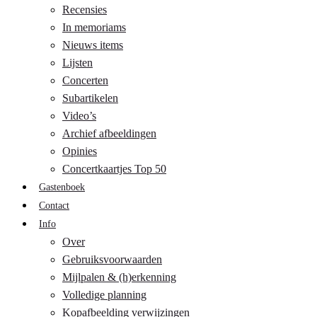
Recensies
In memoriams
Nieuws items
Lijsten
Concerten
Subartikelen
Video’s
Archief afbeeldingen
Opinies
Concertkaartjes Top 50
Gastenboek
Contact
Info
Over
Gebruiksvoorwaarden
Mijlpalen & (h)erkenning
Volledige planning
Kopafbeelding verwijzingen