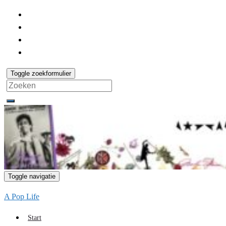
Toggle zoekformulier
Search
for:
Toggle navigatie
A Pop Life
Start