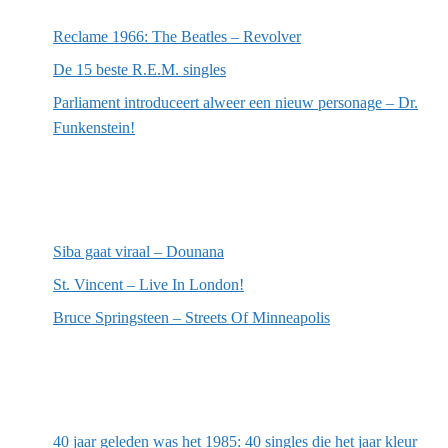
Reclame 1966: The Beatles – Revolver
De 15 beste R.E.M. singles
Parliament introduceert alweer een nieuw personage – Dr.
Funkenstein!
Meest recente recensies
Siba gaat viraal – Dounana
St. Vincent – Live In London!
Bruce Springsteen – Streets Of Minneapolis
Willekeurige artikelen
40 jaar geleden was het 1985: 40 singles die het jaar kleur