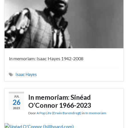
In memoriam: Isaac Hayes 1942-2008
Isaac Hayes
In memoriam: Sinéad
JUL
26
O’Connor 1966-2023
2023
Door
A Pop Life (Erwin Barendregt)
in
In memoriam