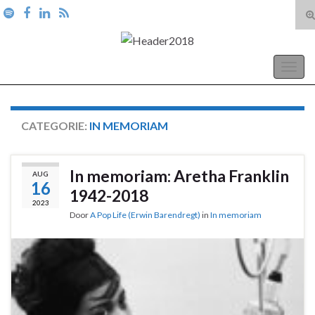
T
zo
Search for:
A Pop Life
Togg
navig
CATEGORIE:
IN MEMORIAM
In memoriam: Aretha Franklin
AUG
16
1942-2018
2023
Door
A Pop Life (Erwin Barendregt)
in
In memoriam