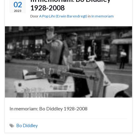
02
1928-2008
2023
Door
A Pop Life (Erwin Barendregt)
in
In memoriam
In memoriam: Bo Diddley 1928-2008
Bo Diddley