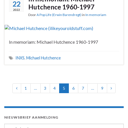
22
Hutchence 1960-1997
2022
Door
A Pop Life (Erwin Barendregt)
in
In memoriam
In memoriam: Michael Hutchence 1960-1997
INXS
,
Michael Hutchence
1
…
3
4
5
6
7
…
9
NIEUWSBRIEF AANMELDING