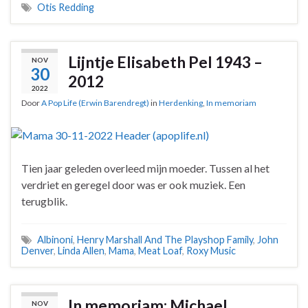
Otis Redding
Lijntje Elisabeth Pel 1943 –
NOV
30
2012
2022
Door
A Pop Life (Erwin Barendregt)
in
Herdenking
,
In memoriam
Tien jaar geleden overleed mijn moeder. Tussen al het
verdriet en geregel door was er ook muziek. Een
terugblik.
Albinoni
,
Henry Marshall And The Playshop Family
,
John
Denver
,
Linda Allen
,
Mama
,
Meat Loaf
,
Roxy Music
In memoriam: Michael
NOV