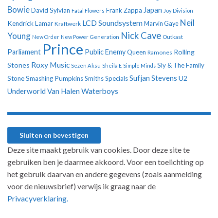
Bowie
Japan
David Sylvian
Frank Zappa
Fatal Flowers
Joy Division
Neil
LCD Soundsystem
Kendrick Lamar
Kraftwerk
Marvin Gaye
Nick Cave
Young
New Order
New Power Generation
Outkast
Prince
Parliament
Public Enemy
Rolling
Queen
Ramones
Roxy Music
Stones
Sly & The Family
Sezen Aksu
Sheila E
Simple Minds
Sufjan Stevens
U2
Stone
Smashing Pumpkins
Smiths
Specials
Underworld
Van Halen
Waterboys
Deze site maakt gebruik van cookies. Door deze site te
gebruiken ben je daarmee akkoord. Voor een toelichting op
het gebruik daarvan en andere gegevens (zoals aanmelding
voor de nieuwsbrief) verwijs ik graag naar de
Privacyverklaring.