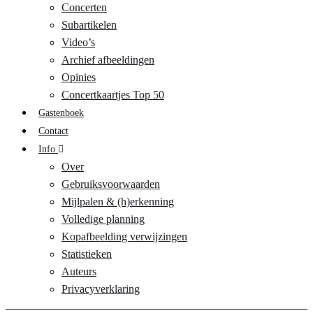
Concerten
Subartikelen
Video’s
Archief afbeeldingen
Opinies
Concertkaartjes Top 50
Gastenboek
Contact
Info
Over
Gebruiksvoorwaarden
Mijlpalen & (h)erkenning
Volledige planning
Kopafbeelding verwijzingen
Statistieken
Auteurs
Privacyverklaring