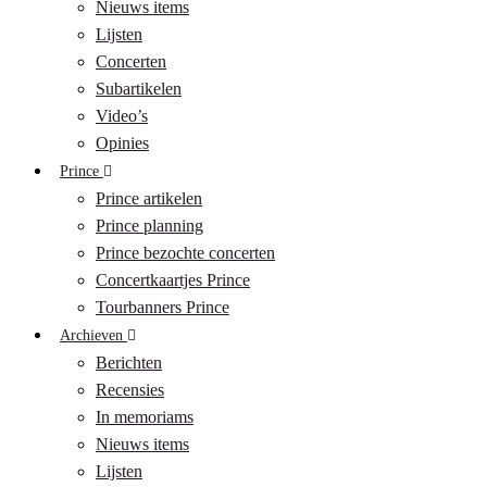
Nieuws items
Lijsten
Concerten
Subartikelen
Video’s
Opinies
Prince
Prince artikelen
Prince planning
Prince bezochte concerten
Concertkaartjes Prince
Tourbanners Prince
Archieven
Berichten
Recensies
In memoriams
Nieuws items
Lijsten