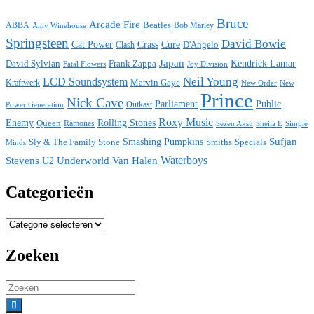
Bruce
Arcade Fire
ABBA
Beatles
Bob Marley
Amy Winehouse
Springsteen
David Bowie
Cat Power
Crass
Cure
D'Angelo
Clash
Japan
David Sylvian
Frank Zappa
Kendrick Lamar
Fatal Flowers
Joy Division
Neil Young
LCD Soundsystem
Kraftwerk
Marvin Gaye
New
New Order
Prince
Nick Cave
Parliament
Public
Power Generation
Outkast
Roxy Music
Enemy
Rolling Stones
Queen
Ramones
Sezen Aksu
Sheila E
Simple
Sufjan
Sly & The Family Stone
Smashing Pumpkins
Smiths
Specials
Minds
Waterboys
Stevens
Underworld
Van Halen
U2
Categorieën
Categorieën
Zoeken
Search
for: