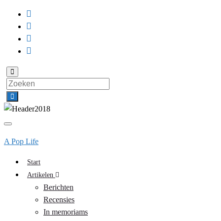
Toggle
zoekformulier
Search
for:
Toggle
navigatie
A Pop Life
Start
Artikelen
Berichten
Recensies
In memoriams