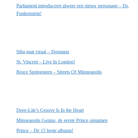
Parliament introduceert alweer een nieuw personage – Dr.
Funkenstein!
Meest recente recensies
Siba gaat viraal – Dounana
St. Vincent – Live In London!
Bruce Springsteen – Streets Of Minneapolis
Willekeurige artikelen
Deee-Lite’s Groove Is In the Heart
Minneapolis Genius, de eerste Prince opnamen
Prince – De 15 beste albums!