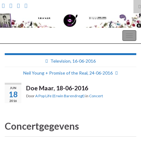
T
z
Search for:
A Pop Life
Togg
navig
Television, 16-06-2016
Neil Young + Promise of the Real, 24-06-2016
Doe Maar, 18-06-2016
JUN
18
Door
A Pop Life (Erwin Barendregt)
in
Concert
2016
Concertgegevens