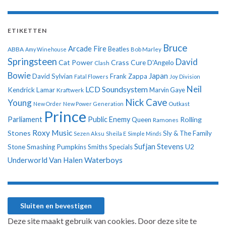
ETIKETTEN
Bruce
Arcade Fire
ABBA
Beatles
Amy Winehouse
Bob Marley
Springsteen
David
Cat Power
Crass
Cure
D'Angelo
Clash
Bowie
Japan
David Sylvian
Frank Zappa
Fatal Flowers
Joy Division
Neil
LCD Soundsystem
Kendrick Lamar
Kraftwerk
Marvin Gaye
Nick Cave
Young
New Order
New Power Generation
Outkast
Prince
Parliament
Public Enemy
Rolling
Queen
Ramones
Roxy Music
Stones
Sly & The Family
Sezen Aksu
Sheila E
Simple Minds
Sufjan Stevens
U2
Stone
Smashing Pumpkins
Smiths
Specials
Underworld
Van Halen
Waterboys
Deze site maakt gebruik van cookies. Door deze site te