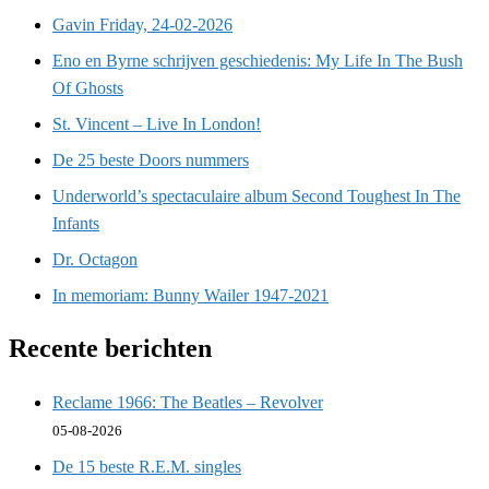
Gavin Friday, 24-02-2026
Eno en Byrne schrijven geschiedenis: My Life In The Bush
Of Ghosts
St. Vincent – Live In London!
De 25 beste Doors nummers
Underworld’s spectaculaire album Second Toughest In The
Infants
Dr. Octagon
In memoriam: Bunny Wailer 1947-2021
Recente berichten
Reclame 1966: The Beatles – Revolver
05-08-2026
De 15 beste R.E.M. singles