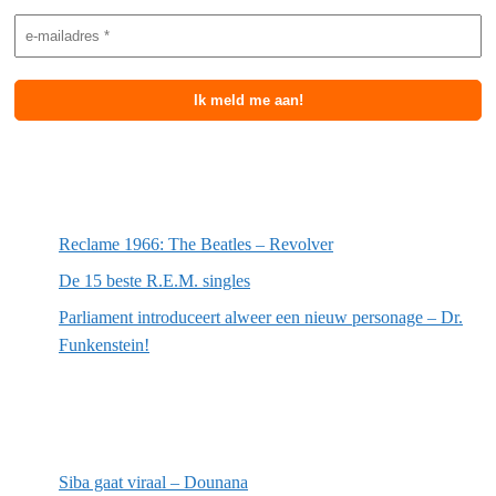
Meest recente berichten
Reclame 1966: The Beatles – Revolver
De 15 beste R.E.M. singles
Parliament introduceert alweer een nieuw personage – Dr.
Funkenstein!
Meest recente recensies
Siba gaat viraal – Dounana