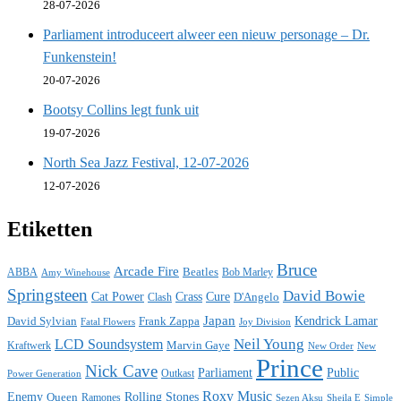
28-07-2026
Parliament introduceert alweer een nieuw personage – Dr.
Funkenstein!
20-07-2026
Bootsy Collins legt funk uit
19-07-2026
North Sea Jazz Festival, 12-07-2026
12-07-2026
Etiketten
Bruce
Arcade Fire
ABBA
Beatles
Bob Marley
Amy Winehouse
Springsteen
David Bowie
Cat Power
Crass
Cure
D'Angelo
Clash
Japan
David Sylvian
Frank Zappa
Kendrick Lamar
Fatal Flowers
Joy Division
Neil Young
LCD Soundsystem
Kraftwerk
Marvin Gaye
New
New Order
Prince
Nick Cave
Parliament
Public
Power Generation
Outkast
Roxy Music
Enemy
Rolling Stones
Queen
Ramones
Sezen Aksu
Sheila E
Simple