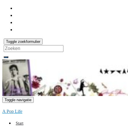
Toggle zoekformulier
Search
for:
Toggle navigatie
A Pop Life
Start