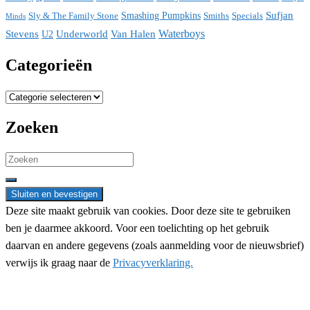
Sufjan
Sly & The Family Stone
Smashing Pumpkins
Smiths
Specials
Minds
Waterboys
Stevens
Underworld
Van Halen
U2
Categorieën
Categorieën
Zoeken
Search
for:
Deze site maakt gebruik van cookies. Door deze site te gebruiken
ben je daarmee akkoord. Voor een toelichting op het gebruik
daarvan en andere gegevens (zoals aanmelding voor de nieuwsbrief)
verwijs ik graag naar de
Privacyverklaring.
Nieuwsbrief aanmelding