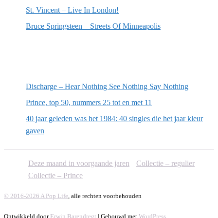
St. Vincent – Live In London!
Bruce Springsteen – Streets Of Minneapolis
Willekeurige artikelen
Discharge – Hear Nothing See Nothing Say Nothing
Prince, top 50, nummers 25 tot en met 11
40 jaar geleden was het 1984: 40 singles die het jaar kleur
gaven
Deze maand in voorgaande jaren
Collectie – regulier
Collectie – Prince
© 2016-2026 A Pop Life
, alle rechten voorbehouden
Ontwikkeld door
Erwin Barendregt
| Gebouwd met
WordPress