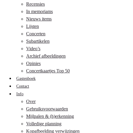
Recensies
In memoriams
Nieuws items
Lijsten
Concerten
Subartikelen
Video’s
Archief afbeeldingen
Opinies
Concertkaartjes Top 50
Gastenboek
Contact
Info
Over
Gebruiksvoorwaarden
Mijlpalen & (h)erkenning
Volledige planning
Kopafbeelding verwijzingen