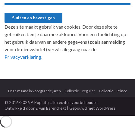
Deze site maakt gebruik van cookies. Door deze site te
gebruiken ben je daarmee akkoord. Voor een toelichting op
het gebruik daarvan en andere gegevens (zoals aanmelding
voor de nieuwsbrief) verwijs ik graag naar de
Privacyverklaring.
Deze maand in voorgaande jaren
Collectie – regulier
Collectie – Prince
© 2016-2026 A Pop Life
, alle rechten voorbehouden
Ontwikkeld door
Erwin Barendregt
| Gebouwd met
WordPress