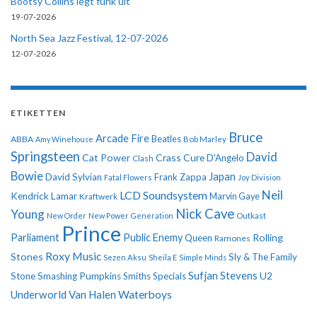
Bootsy Collins legt funk uit
19-07-2026
North Sea Jazz Festival, 12-07-2026
12-07-2026
ETIKETTEN
Bruce
Arcade Fire
ABBA
Beatles
Amy Winehouse
Bob Marley
Springsteen
David
Cat Power
Crass
Cure
D'Angelo
Clash
Bowie
Japan
David Sylvian
Frank Zappa
Fatal Flowers
Joy Division
Neil
LCD Soundsystem
Kendrick Lamar
Kraftwerk
Marvin Gaye
Nick Cave
Young
New Order
New Power Generation
Outkast
Prince
Parliament
Public Enemy
Rolling
Queen
Ramones
Roxy Music
Stones
Sly & The Family
Sezen Aksu
Sheila E
Simple Minds
Sufjan Stevens
U2
Stone
Smashing Pumpkins
Smiths
Specials
Underworld
Van Halen
Waterboys