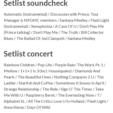
Setlist soundcheck
Automatic (instrumental) / Discussion with Prince, Tour
Manager & NPGMC members / Santana Medley / Flash Light
(instrumental) / Xenophobia / A Case Of U / Don’t Play Me
(Prince talking) / Don’t Play Me / The Truth / Bill Collector
Blues / The Ballad Of Jed Clampett / Santana Medley
Setlist concert
Rainbow Children / Pop Life / Purple Rain/ The Work Pt. 1 /
Mellow / 1+1+1 Is 3 (incl. Housequake) / Diamonds And
Pearls / The Beautiful Ones / Nothing Compares 2 U / The
Ladder / Starfish And Coffee / Sometimes It Snows In April /
Strange Relationship / The Ride / Sign O’ The Times / Take
Me With U / Raspberry Beret / The Everlasting Now / 7 /
Alphabet St. / All The Critics Love U In Holland / Flash Light /
Anna Stesia / Days Of Wild