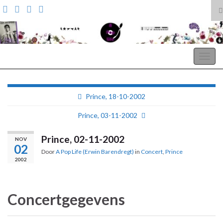
T
z
Search for:
A Pop Life
Togg
navig
Prince, 18-10-2002
Prince, 03-11-2002
Prince, 02-11-2002
NOV
02
Door
A Pop Life (Erwin Barendregt)
in
Concert
,
Prince
2002
Concertgegevens