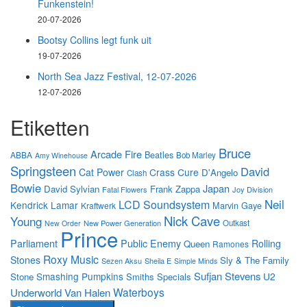
Funkenstein!
20-07-2026
Bootsy Collins legt funk uit
19-07-2026
North Sea Jazz Festival, 12-07-2026
12-07-2026
Etiketten
Bruce
Arcade Fire
Beatles
ABBA
Bob Marley
Amy Winehouse
Springsteen
David
Cat Power
Crass
Cure
D'Angelo
Clash
Bowie
Japan
David Sylvian
Frank Zappa
Fatal Flowers
Joy Division
Neil
LCD Soundsystem
Kendrick Lamar
Marvin Gaye
Kraftwerk
Nick Cave
Young
New Power Generation
Outkast
New Order
Prince
Parliament
Public Enemy
Rolling
Queen
Ramones
Roxy Music
Stones
Sly & The Family
Sezen Aksu
Sheila E
Simple Minds
Sufjan Stevens
Smashing Pumpkins
U2
Stone
Smiths
Specials
Waterboys
Underworld
Van Halen