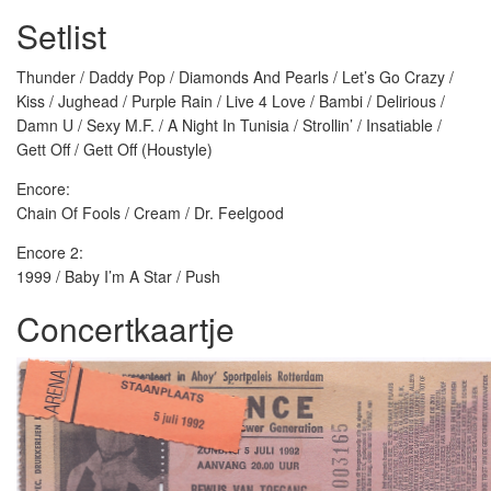
Setlist
Thunder / Daddy Pop / Diamonds And Pearls / Let’s Go Crazy /
Kiss / Jughead / Purple Rain / Live 4 Love / Bambi / Delirious /
Damn U / Sexy M.F. / A Night In Tunisia / Strollin’ / Insatiable /
Gett Off / Gett Off (Houstyle)
Encore:
Chain Of Fools / Cream / Dr. Feelgood
Encore 2:
1999 / Baby I’m A Star / Push
Concertkaartje