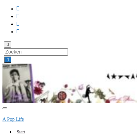
Toggle
zoekformulier
Search
for:
Toggle
navigatie
A Pop Life
Start