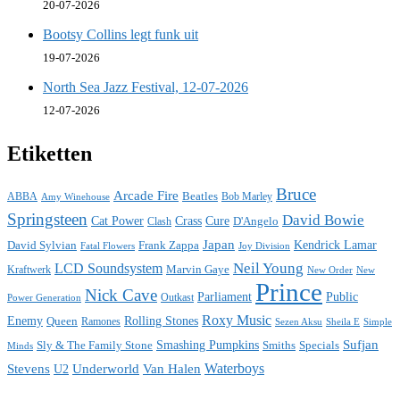
20-07-2026
Bootsy Collins legt funk uit
19-07-2026
North Sea Jazz Festival, 12-07-2026
12-07-2026
Etiketten
Bruce
Arcade Fire
ABBA
Beatles
Bob Marley
Amy Winehouse
Springsteen
David Bowie
Cat Power
Crass
Cure
D'Angelo
Clash
Japan
David Sylvian
Frank Zappa
Kendrick Lamar
Fatal Flowers
Joy Division
Neil Young
LCD Soundsystem
Kraftwerk
Marvin Gaye
New
New Order
Prince
Nick Cave
Parliament
Public
Power Generation
Outkast
Roxy Music
Enemy
Rolling Stones
Queen
Ramones
Sezen Aksu
Sheila E
Simple
Sufjan
Sly & The Family Stone
Smashing Pumpkins
Smiths
Specials
Minds
Waterboys
Stevens
Underworld
Van Halen
U2