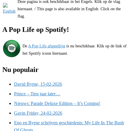
Deze pagina is ook beschikbaar in het Engels. Klik op de vlag
hiernaast. / This page is also available in English. Click on the
flag.
A Pop Life op Spotify!
De
A Pop Life afspeellijst
is nu beschikbaar. Klik op de link of
het Spotify icoon hiernaast.
Nu populair
David Byrne, 15-02-2026
Prince – Tien jaar later…
Nieuws: Parade Deluxe Edition – It’s Coming!
Gavin Friday, 24-02-2026
Eno en Byrne schrijven geschiedenis: My Life In The Bush
Of Ghosts