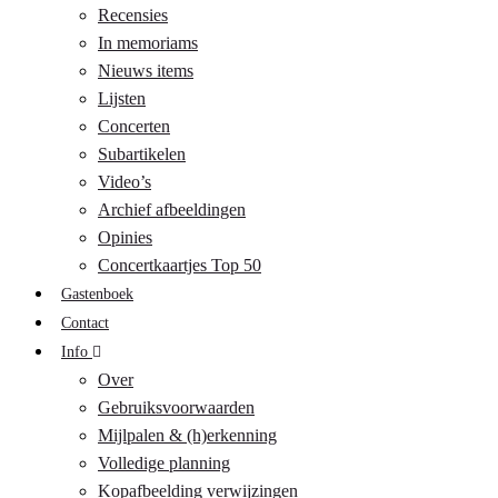
Recensies
In memoriams
Nieuws items
Lijsten
Concerten
Subartikelen
Video’s
Archief afbeeldingen
Opinies
Concertkaartjes Top 50
Gastenboek
Contact
Info
Over
Gebruiksvoorwaarden
Mijlpalen & (h)erkenning
Volledige planning
Kopafbeelding verwijzingen