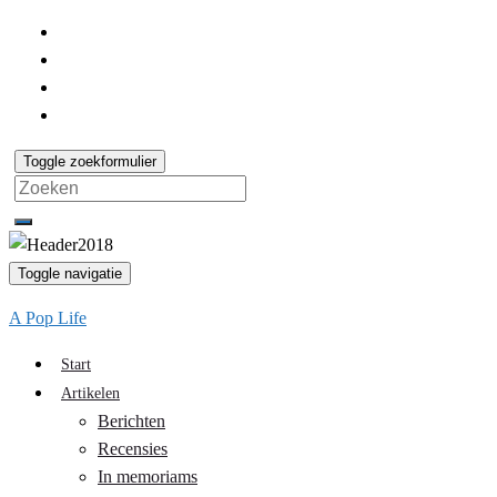
Toggle zoekformulier
Search
for:
Toggle navigatie
A Pop Life
Start
Artikelen
Berichten
Recensies
In memoriams