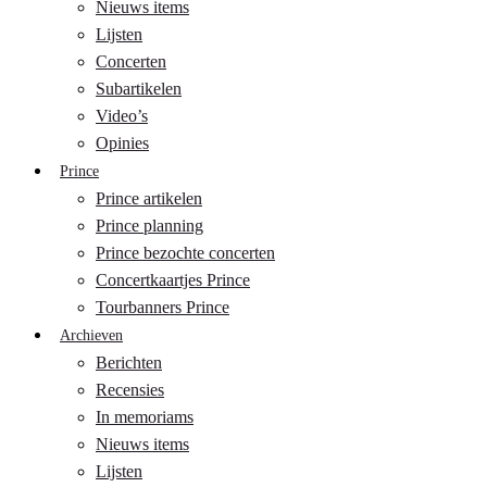
Nieuws items
Lijsten
Concerten
Subartikelen
Video’s
Opinies
Prince
Prince artikelen
Prince planning
Prince bezochte concerten
Concertkaartjes Prince
Tourbanners Prince
Archieven
Berichten
Recensies
In memoriams
Nieuws items
Lijsten