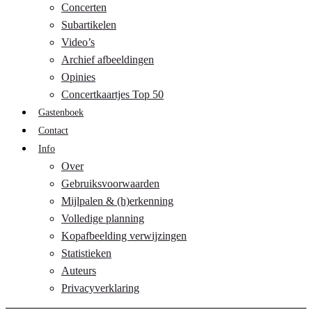
Concerten
Subartikelen
Video’s
Archief afbeeldingen
Opinies
Concertkaartjes Top 50
Gastenboek
Contact
Info
Over
Gebruiksvoorwaarden
Mijlpalen & (h)erkenning
Volledige planning
Kopafbeelding verwijzingen
Statistieken
Auteurs
Privacyverklaring