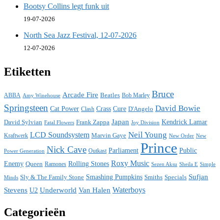
Bootsy Collins legt funk uit
19-07-2026
North Sea Jazz Festival, 12-07-2026
12-07-2026
Etiketten
Bruce
Arcade Fire
ABBA
Beatles
Bob Marley
Amy Winehouse
Springsteen
David Bowie
Cat Power
Crass
Cure
D'Angelo
Clash
Japan
David Sylvian
Frank Zappa
Kendrick Lamar
Fatal Flowers
Joy Division
Neil Young
LCD Soundsystem
Kraftwerk
Marvin Gaye
New
New Order
Prince
Nick Cave
Parliament
Public
Power Generation
Outkast
Roxy Music
Enemy
Rolling Stones
Queen
Ramones
Sezen Aksu
Sheila E
Simple
Sufjan
Sly & The Family Stone
Smashing Pumpkins
Smiths
Specials
Minds
Waterboys
Stevens
Underworld
Van Halen
U2
Categorieën