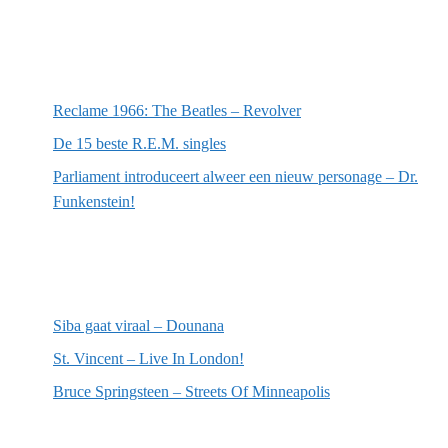
Meest recente berichten
Reclame 1966: The Beatles – Revolver
De 15 beste R.E.M. singles
Parliament introduceert alweer een nieuw personage – Dr.
Funkenstein!
Meest recente recensies
Siba gaat viraal – Dounana
St. Vincent – Live In London!
Bruce Springsteen – Streets Of Minneapolis