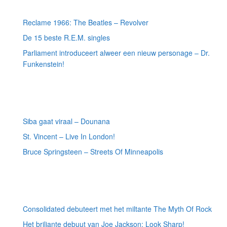
Meest recente berichten
Reclame 1966: The Beatles – Revolver
De 15 beste R.E.M. singles
Parliament introduceert alweer een nieuw personage – Dr.
Funkenstein!
Meest recente recensies
Siba gaat viraal – Dounana
St. Vincent – Live In London!
Bruce Springsteen – Streets Of Minneapolis
Willekeurige artikelen
Consolidated debuteert met het miltante The Myth Of Rock
Het briljante debuut van Joe Jackson: Look Sharp!