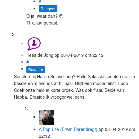
#
Reageer
O ja, waar dan? 😉
Thx, aangepast.
Kees de Jong
op
08-04-2019
om 22:12
#
Reageer
Speelde hij Hailse Selassi nog? Haile Selassie speelde op zijn
bassie en ’s avonds at hij nasi. Blijft een mooie tekst. Ludo
Coek onze held in korte broek. Was ook fraai. Beide van
Habba. Draaide ik vroeger wel eens.
A Pop Life (Erwin Barendregt)
op
08-04-2019
om
22:12