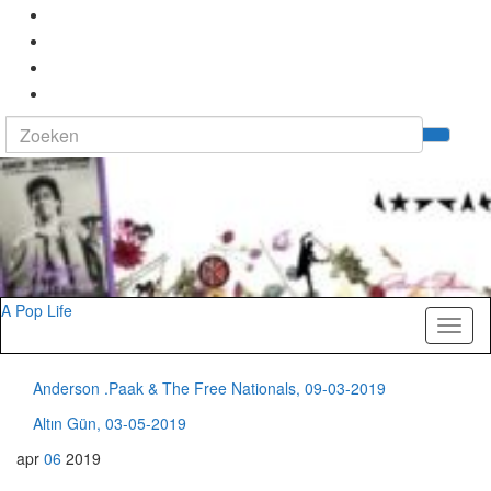
Search
Tog
for:
zoek
A Pop Life
Toggl
naviga
Anderson .Paak & The Free Nationals, 09-03-2019
Altın Gün, 03-05-2019
apr
06
2019