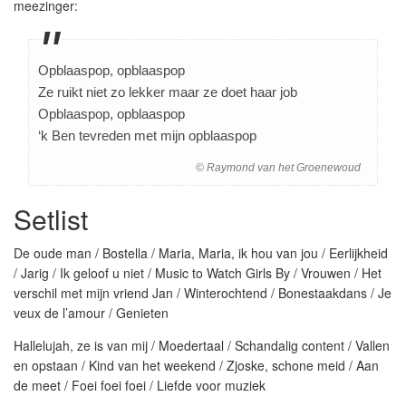
meezinger:
Opblaaspop, opblaaspop
Ze ruikt niet zo lekker maar ze doet haar job
Opblaaspop, opblaaspop
‘k Ben tevreden met mijn opblaaspop
© Raymond van het Groenewoud
Setlist
De oude man / Bostella / Maria, Maria, ik hou van jou / Eerlijkheid
/ Jarig / Ik geloof u niet / Music to Watch Girls By / Vrouwen / Het
verschil met mijn vriend Jan / Winterochtend / Bonestaakdans / Je
veux de l’amour / Genieten
Hallelujah, ze is van mij / Moedertaal / Schandalig content / Vallen
en opstaan / Kind van het weekend / Zjoske, schone meid / Aan
de meet / Foei foei foei / Liefde voor muziek