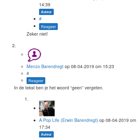
14:39
Auteur
#
Reageer
Zeker niet!
Menzo Barendregt
op
08-04-2019
om 15:23
#
Reageer
In de tekst ben je het woord “geen” vergeten.
A Pop Life (Erwin Barendregt)
op
08-04-2019
om
17:34
Auteur