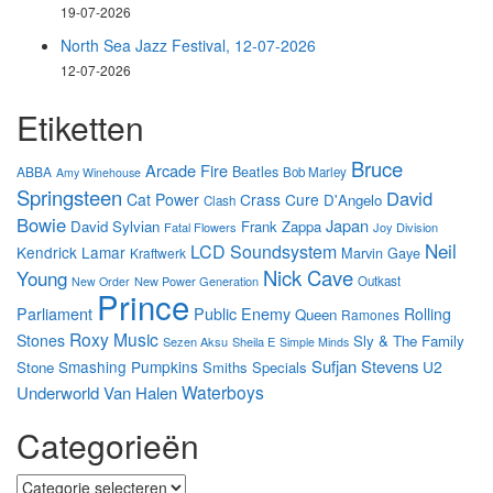
19-07-2026
North Sea Jazz Festival, 12-07-2026
12-07-2026
Etiketten
Bruce
Arcade Fire
Beatles
ABBA
Bob Marley
Amy Winehouse
Springsteen
David
Cat Power
Crass
Cure
D'Angelo
Clash
Bowie
Japan
David Sylvian
Frank Zappa
Fatal Flowers
Joy Division
Neil
LCD Soundsystem
Kendrick Lamar
Marvin Gaye
Kraftwerk
Nick Cave
Young
New Power Generation
Outkast
New Order
Prince
Parliament
Public Enemy
Rolling
Queen
Ramones
Roxy Music
Stones
Sly & The Family
Sezen Aksu
Sheila E
Simple Minds
Sufjan Stevens
Smashing Pumpkins
U2
Stone
Smiths
Specials
Waterboys
Underworld
Van Halen
Categorieën
Categorieën