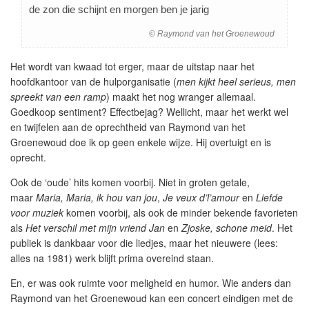
de zon die schijnt en morgen ben je jarig
© Raymond van het Groenewoud
Het wordt van kwaad tot erger, maar de uitstap naar het
hoofdkantoor van de hulporganisatie (
men kijkt heel serieus, men
spreekt van een ramp
) maakt het nog wranger allemaal.
Goedkoop sentiment? Effectbejag? Wellicht, maar het werkt wel
en twijfelen aan de oprechtheid van Raymond van het
Groenewoud doe ik op geen enkele wijze. Hij overtuigt en is
oprecht.
Ook de ‘oude’ hits komen voorbij. Niet in groten getale,
maar
Maria, Maria, ik hou van jou
,
Je veux d’l’amour
en
Liefde
voor muziek
komen voorbij, als ook de minder bekende favorieten
als
Het verschil met mijn vriend Jan
en
Zjoske, schone meid
. Het
publiek is dankbaar voor die liedjes, maar het nieuwere (lees:
alles na 1981) werk blijft prima overeind staan.
En, er was ook ruimte voor meligheid en humor. Wie anders dan
Raymond van het Groenewoud kan een concert eindigen met de