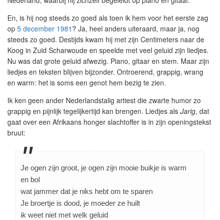
Nederland, waarbij hij zichzelf begeleidt op piano en gitaar.
En, is hij nog steeds zo goed als toen ik hem voor het eerste zag
op
5 december 1981
? Ja, heel anders uiteraard, maar ja, nog
steeds zo goed. Destijds kwam hij met zijn Centimeters naar de
Koog in Zuid Scharwoude en speelde met veel geluid zijn liedjes.
Nu was dat grote geluid afwezig. Piano, gitaar en stem. Maar zijn
liedjes en teksten blijven bijzonder. Ontroerend, grappig, wrang
en warm: het is soms een genot hem bezig te zien.
Ik ken geen ander Nederlandstalig artiest die zwarte humor zo
grappig en pijnlijk tegelijkertijd kan brengen. Liedjes als
Jarig
, dat
gaat over een Afrikaans honger slachtoffer is in zijn openingstekst
bruut:
Je ogen zijn groot, je ogen zijn mooie buikje is warm
en bol
wat jammer dat je niks hebt om te sparen
Je broertje is dood, je moeder ze huilt
ik weet niet met welk geluid