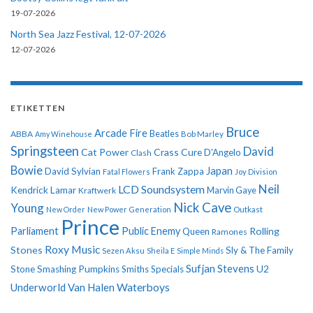
19-07-2026
North Sea Jazz Festival, 12-07-2026
12-07-2026
ETIKETTEN
Bruce
Arcade Fire
ABBA
Beatles
Amy Winehouse
Bob Marley
Springsteen
David
Cat Power
Crass
Cure
D'Angelo
Clash
Bowie
Japan
David Sylvian
Frank Zappa
Fatal Flowers
Joy Division
Neil
LCD Soundsystem
Kendrick Lamar
Kraftwerk
Marvin Gaye
Nick Cave
Young
New Order
New Power Generation
Outkast
Prince
Parliament
Public Enemy
Rolling
Queen
Ramones
Roxy Music
Stones
Sly & The Family
Sezen Aksu
Sheila E
Simple Minds
Sufjan Stevens
U2
Stone
Smashing Pumpkins
Smiths
Specials
Underworld
Van Halen
Waterboys