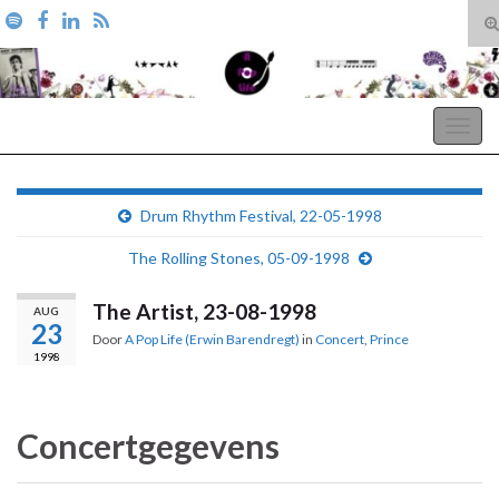
T
zo
Search for:
A Pop Life
Togg
navig
Drum Rhythm Festival, 22-05-1998
The Rolling Stones, 05-09-1998
The Artist, 23-08-1998
AUG
23
Door
A Pop Life (Erwin Barendregt)
in
Concert
,
Prince
1998
Concertgegevens