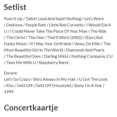
Setlist
Push It Up / Talkin’ Loud And Sayin’ Nothing / Let’s Work
/ Delirious / Purple Rain / Little Red Corvette / I Would Die 4
U / I Could Never Take The Place Of Your Man / The Ride
/ The Christ / The One / That’ll Work (2001) / (Eye Like)
Funky Music / If I Was Your Girlfriend / Venus De Milo / The
Most Beautiful Girl In The World / Diamonds And Pearls
/ The Beautiful Ones / Darling Nikki / Nothing Compares 2 U
/ Take Me With U / Raspberry Beret
Encore:
Let’s Go Crazy / She’s Always In My Hair / U Got The Look
/ Kiss / Gett Off / Gett Off (Houstyle) / Baby I’m A Star /
1999
Concertkaartje