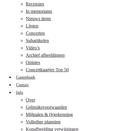
Recensies
In memoriams
Nieuws items
Lijsten
Concerten
Subartikelen
Video’s
Archief afbeeldingen
Opinies
Concertkaartjes Top 50
Gastenboek
Contact
Info
Over
Gebruiksvoorwaarden
Mijlpalen & (h)erkenning
Volledige planning
Kopafbeelding verwijzingen