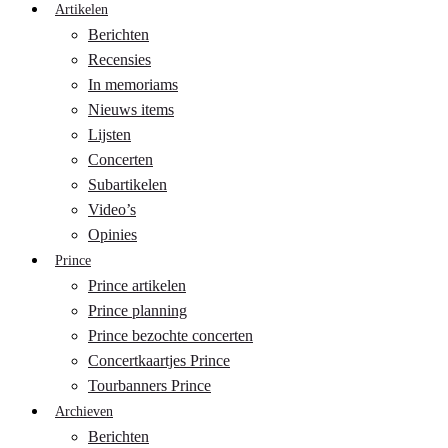
Artikelen
Berichten
Recensies
In memoriams
Nieuws items
Lijsten
Concerten
Subartikelen
Video’s
Opinies
Prince
Prince artikelen
Prince planning
Prince bezochte concerten
Concertkaartjes Prince
Tourbanners Prince
Archieven
Berichten