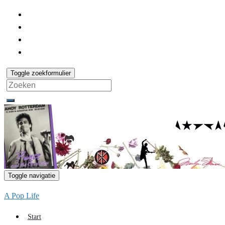
Toggle zoekformulier
Search
for:
Toggle navigatie
A Pop Life
Start