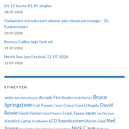
De 15 beste R.E.M. singles
28-07-2026
Parliament introduceert alweer een nieuw personage – Dr.
Funkenstein!
20-07-2026
Bootsy Collins legt funk uit
19-07-2026
North Sea Jazz Festival, 12-07-2026
12-07-2026
ETIKETTEN
Bruce
Arcade Fire
ABBA
Beatles
Amy Winehouse
Bob Marley
Springsteen
David
Cat Power
Crass
Cure
D'Angelo
Clash
Bowie
Japan
David Sylvian
Frank Zappa
Fatal Flowers
Joy Division
Neil
LCD Soundsystem
Kendrick Lamar
Kraftwerk
Marvin Gaye
Nick Cave
Young
New Order
New Power Generation
Outkast