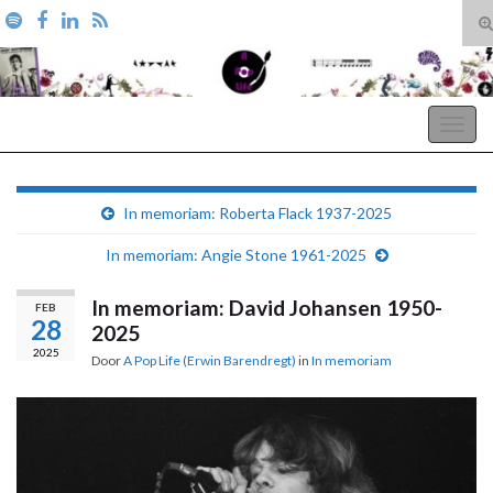
T
zo
Search for:
A Pop Life
Togg
navig
In memoriam: Roberta Flack 1937-2025
In memoriam: Angie Stone 1961-2025
In memoriam: David Johansen 1950-
FEB
28
2025
2025
Door
A Pop Life (Erwin Barendregt)
in
In memoriam