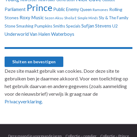
Prince
Parliament
Public Enemy
Rolling
Queen
Ramones
Roxy Music
Stones
Sly & The Family
Sezen Aksu
Sheila E
Simple Minds
Sufjan Stevens
U2
Stone
Smashing Pumpkins
Smiths
Specials
Underworld
Van Halen
Waterboys
Deze site maakt gebruik van cookies. Door deze site te
gebruiken ben je daarmee akkoord. Voor een toelichting op
het gebruik daarvan en andere gegevens (zoals aanmelding
voor de nieuwsbrief) verwijs ik graag naar de
Privacyverklaring.
Deze maand in voorgaande jaren
Collectie – regulier
Collectie – Prince