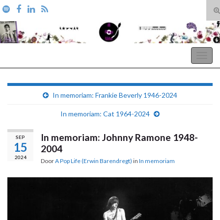
T
zo
Search for:
A Pop Life
Togg
navig
In memoriam: Frankie Beverly 1946-2024
In memoriam: Cat 1964-2024
In memoriam: Johnny Ramone 1948-
SEP
15
2004
2024
Door
A Pop Life (Erwin Barendregt)
in
In memoriam