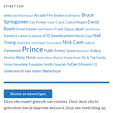
ETIKETTEN
Bruce
Arcade Fire
ABBA
Beatles
Amy Winehouse
Bob Marley
Springsteen
David
Cat Power
Crass
Cure
D'Angelo
Clash
Bowie
Japan
David Sylvian
Frank Zappa
Fatal Flowers
Joy Division
Neil
LCD Soundsystem
Kendrick Lamar
Kraftwerk
Marvin Gaye
Nick Cave
Young
New Order
New Power Generation
Outkast
Prince
Parliament
Public Enemy
Rolling
Queen
Ramones
Roxy Music
Stones
Sly & The Family
Sezen Aksu
Sheila E
Simple Minds
Sufjan Stevens
U2
Stone
Smashing Pumpkins
Smiths
Specials
Underworld
Van Halen
Waterboys
Deze site maakt gebruik van cookies. Door deze site te
gebruiken ben je daarmee akkoord. Voor een toelichting op