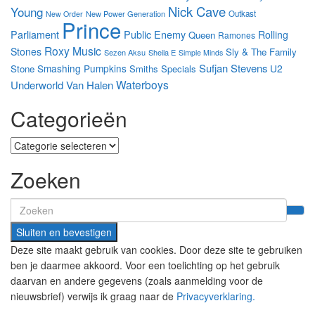
Nick Cave
Young
New Power Generation
Outkast
New Order
Prince
Parliament
Public Enemy
Rolling
Queen
Ramones
Roxy Music
Stones
Sly & The Family
Sezen Aksu
Sheila E
Simple Minds
Sufjan Stevens
Smashing Pumpkins
U2
Stone
Smiths
Specials
Waterboys
Underworld
Van Halen
Categorieën
Categorieën
Zoeken
Search
for:
Deze site maakt gebruik van cookies. Door deze site te gebruiken
ben je daarmee akkoord. Voor een toelichting op het gebruik
daarvan en andere gegevens (zoals aanmelding voor de
nieuwsbrief) verwijs ik graag naar de
Privacyverklaring.