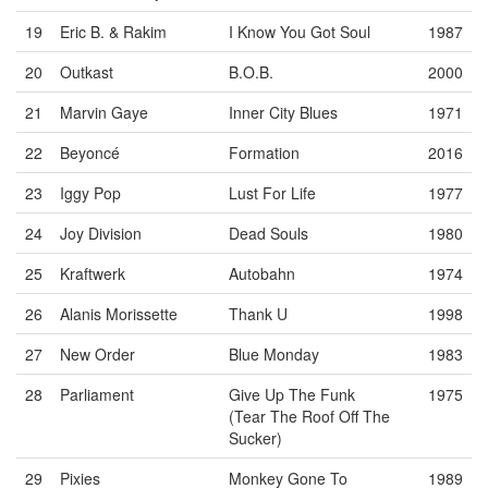
19
Eric B. & Rakim
I Know You Got Soul
1987
20
Outkast
B.O.B.
2000
21
Marvin Gaye
Inner City Blues
1971
22
Beyoncé
Formation
2016
23
Iggy Pop
Lust For Life
1977
24
Joy Division
Dead Souls
1980
25
Kraftwerk
Autobahn
1974
26
Alanis Morissette
Thank U
1998
27
New Order
Blue Monday
1983
28
Parliament
Give Up The Funk
1975
(Tear The Roof Off The
Sucker)
29
Pixies
Monkey Gone To
1989