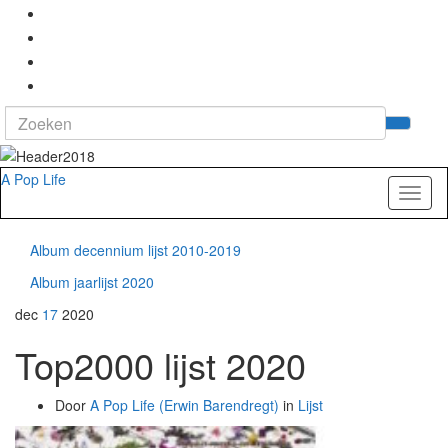
Search
Tog
for:
zoek
A Pop Life
Toggl
naviga
Album decennium lijst 2010-2019
Album jaarlijst 2020
dec
17
2020
Top2000 lijst 2020
Door
A Pop Life (Erwin Barendregt)
in
Lijst