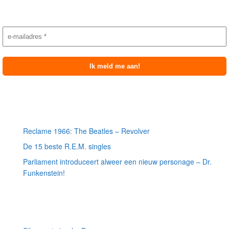
Nieuwsbrief aanmelding
Meest recente berichten
Reclame 1966: The Beatles – Revolver
De 15 beste R.E.M. singles
Parliament introduceert alweer een nieuw personage – Dr.
Funkenstein!
Meest recente recensies