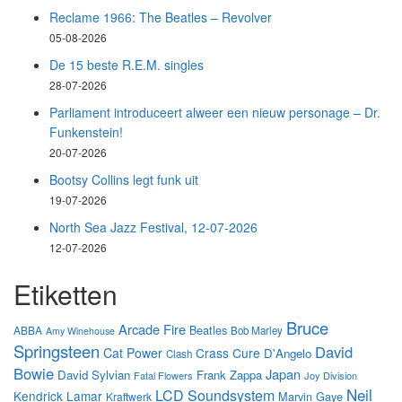
Reclame 1966: The Beatles – Revolver
05-08-2026
De 15 beste R.E.M. singles
28-07-2026
Parliament introduceert alweer een nieuw personage – Dr.
Funkenstein!
20-07-2026
Bootsy Collins legt funk uit
19-07-2026
North Sea Jazz Festival, 12-07-2026
12-07-2026
Etiketten
Bruce
Arcade Fire
Beatles
ABBA
Bob Marley
Amy Winehouse
Springsteen
David
Cat Power
Crass
Cure
D'Angelo
Clash
Bowie
Japan
David Sylvian
Frank Zappa
Fatal Flowers
Joy Division
Neil
LCD Soundsystem
Kendrick Lamar
Marvin Gaye
Kraftwerk