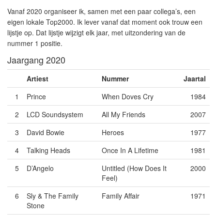
Vanaf 2020 organiseer ik, samen met een paar collega’s, een
eigen lokale Top2000. Ik lever vanaf dat moment ook trouw een
lijstje op. Dat lijstje wijzigt elk jaar, met uitzondering van de
nummer 1 positie.
Jaargang 2020
Artiest
Nummer
Jaartal
1
Prince
When Doves Cry
1984
2
LCD Soundsystem
All My Friends
2007
3
David Bowie
Heroes
1977
4
Talking Heads
Once In A Lifetime
1981
5
D’Angelo
Untitled (How Does It
2000
Feel)
6
Sly & The Family
Family Affair
1971
Stone