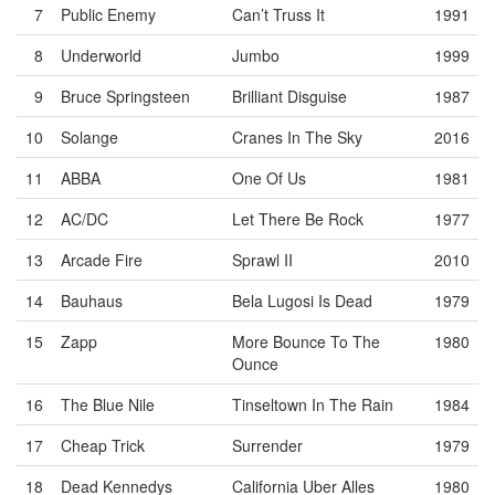
7
Public Enemy
Can’t Truss It
1991
8
Underworld
Jumbo
1999
9
Bruce Springsteen
Brilliant Disguise
1987
10
Solange
Cranes In The Sky
2016
11
ABBA
One Of Us
1981
12
AC/DC
Let There Be Rock
1977
13
Arcade Fire
Sprawl II
2010
14
Bauhaus
Bela Lugosi Is Dead
1979
15
Zapp
More Bounce To The
1980
Ounce
16
The Blue Nile
Tinseltown In The Rain
1984
17
Cheap Trick
Surrender
1979
18
Dead Kennedys
California Uber Alles
1980