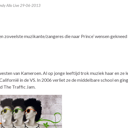
ndy Allo Live 29-06-2013
Een zoveelste muzikante/zangeres die naar Prince’ wensen gekneed
sten van Kameroen. Al op jonge leeftijd trok muziek haar en ze l
alifornië in de VS. In 2006 verliet ze de middelbare school en ging
nd The Traffic Jam.