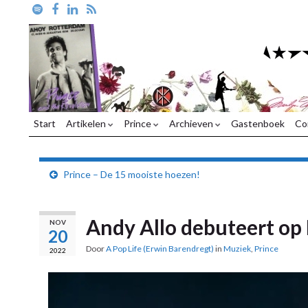
Start
Artikelen
Prince
Archieven
Gastenboek
Co
Prince – De 15 mooiste hoezen!
Andy Allo debuteert o
NOV
20
Door
A Pop Life (Erwin Barendregt)
in
Muziek
,
Prince
2022