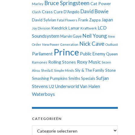
Bruce Springsteen
Cat Power
Marley
David Bowie
Crass
Cure
D'Angelo
Clash
Japan
David Sylvian
Frank Zappa
Fatal Flowers
LCD
Kendrick Lamar
Kraftwerk
Joy Division
Neil Young
Soundsystem
Marvin Gaye
New
Nick Cave
Order
New Power Generation
Outkast
Prince
Parliament
Public Enemy
Queen
Roxy Music
Rolling Stones
Ramones
Sezen
Sly & The Family Stone
Aksu
Sheila E
Simple Minds
Sufjan
Smashing Pumpkins
Smiths
Specials
Stevens
Underworld
Van Halen
U2
Waterboys
CATEGORIEËN
Categorieën