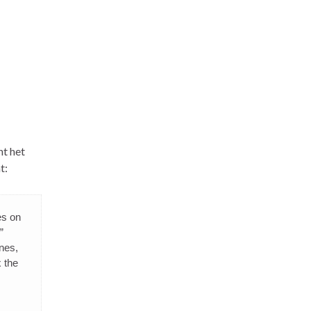
ht het
t:
es on
”
ones,
 the