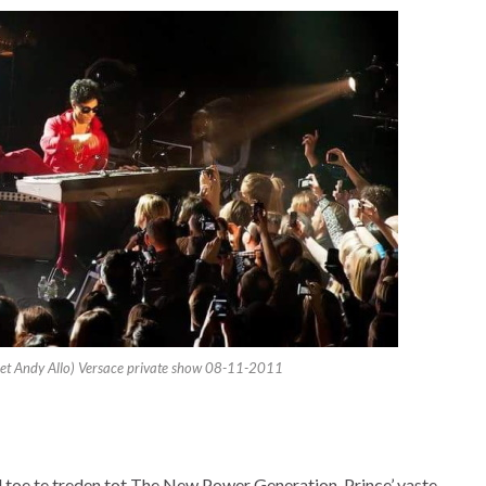
et Andy Allo) Versace private show 08-11-2011
gd toe te treden tot The New Power Generation, Prince’ vaste