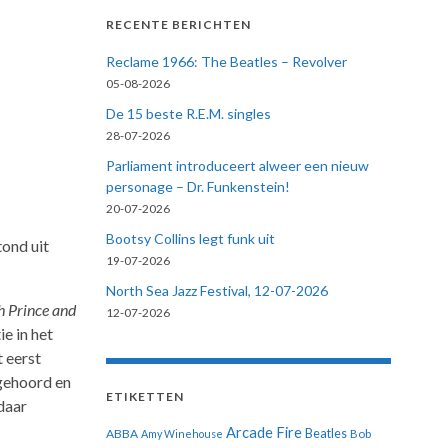
RECENTE BERICHTEN
Reclame 1966: The Beatles – Revolver
05-08-2026
De 15 beste R.E.M. singles
28-07-2026
Parliament introduceert alweer een nieuw
personage – Dr. Funkenstein!
20-07-2026
Bootsy Collins legt funk uit
tond uit
19-07-2026
North Sea Jazz Festival, 12-07-2026
h Prince and
12-07-2026
e in het
t eerst
 gehoord en
ETIKETTEN
 daar
Arcade Fire
ABBA
Beatles
Amy Winehouse
Bob