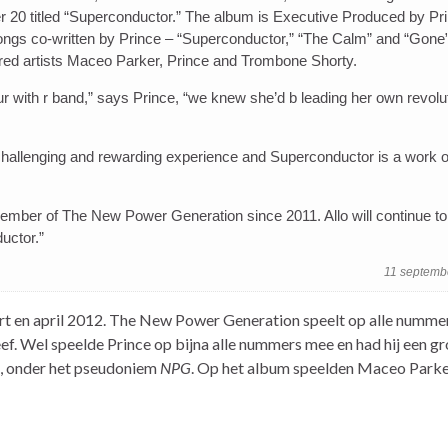
 titled “Superconductor.” The album is Executive Produced by Pri
 songs co-written by Prince – “Superconductor,” “The Calm” and “Gone
red artists Maceo Parker, Prince and Trombone Shorty.
ur with r band,” says Prince, “we knew she’d b leading her own revolu
hallenging and rewarding experience and Superconductor is a work of
member of The New Power Generation since 2011. Allo will continue to
uctor.”
11 septemb
rt en april 2012. The New Power Generation speelt op alle numme
. Wel speelde Prince op bijna alle nummers mee en had hij een gr
e, onder het pseudoniem
NPG
. Op het album speelden Maceo Parke