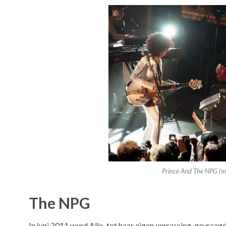
Prince And The NPG (m
The NPG
In juni 2011 werd Allo, tot haar eigen verrassing, gevraa