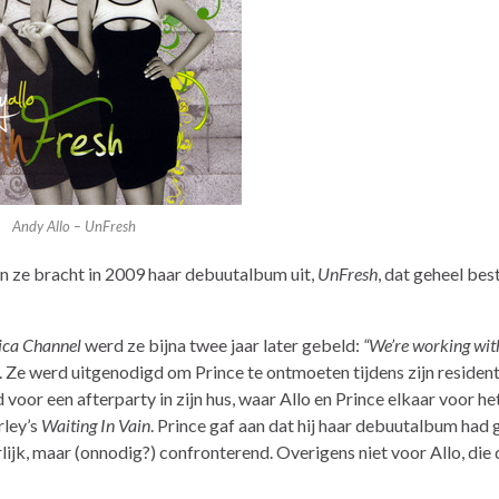
Andy Allo – UnFresh
 en ze bracht in 2009 haar debuutalbum uit,
UnFresh
, dat geheel bes
ica Channel
werd ze bijna twee jaar later gebeld:
“We’re working wit
. Ze werd uitgenodigd om Prince te ontmoeten tijdens zijn residenti
oor een afterparty in zijn hus, waar Allo en Prince elkaar voor he
rley’s
Waiting In Vain
. Prince gaf aan dat hij haar debuutalbum had
rlijk, maar (onnodig?) confronterend. Overigens niet voor Allo, die