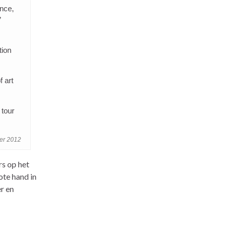
nce,
”
tion
 art
 tour
er 2012
rs op het
ote hand in
r en