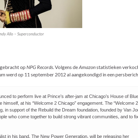
ndy Allo – Superconductor
tgebracht op
NPG Records
. Volgens de
Amazon
statistieken verkoc
bum werd op 11 september 2012 al aangekondigd in een persberich
ounced to perform live at Prince’s after-jam at Chicago’s House of Blu
ce himself, at his “Welcome 2 Chicago” engagement. The “Welcome 2
ning, in support of the Rebuild the Dream foundation, founded by Van J
le who come together to build strong vibrant communities, and to fix
alist in his band, The New Power Generation, will be releasing her