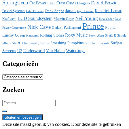
Springsteen
David Bowie
Cat Power
Crass
Cure
D'Angelo
Clash
Japan
David Sylvian
Frank Zappa
Kendrick Lamar
Fatal Flowers
Joy Division
Neil Young
LCD Soundsystem
Kraftwerk
Marvin Gaye
New
New Order
Prince
Nick Cave
Parliament
Public
Power Generation
Outkast
Roxy Music
Enemy
Rolling Stones
Queen
Ramones
Sezen Aksu
Sheila E
Simple
Sufjan
Sly & The Family Stone
Smashing Pumpkins
Smiths
Specials
Minds
Waterboys
Stevens
Underworld
Van Halen
U2
Categorieën
Categorieën
Zoeken
Search
for:
Deze site maakt gebruik van cookies. Door deze site te gebruiken