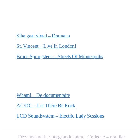
Meest recente recensies
Siba gaat viraal – Dounana
St. Vincent – Live In London!
Bruce Springsteen – Streets Of Minneapolis
Willekeurige artikelen
Wham! – De documentaire
AC/DC – Let There Be Rock
LCD Soundsystem – Electric Lady Sessions
Deze maand in voorgaande jaren
Collectie – regulier