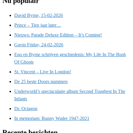
Nu populair
David Byrne, 15-02-2026
Prince – Tien jaar later…
Nieuws: Parade Deluxe Edition – It’s Coming!
Gavin Friday, 24-02-2026
Eno en Byrne schrijven geschiedenis: My Life In The Bush
Of Ghosts
St. Vincent – Live In London!
De 25 beste Doors nummers
Underworld’s spectaculaire album Second Toughest In The
Infants
Dr. Octagon
In memoriam: Bunny Wailer 1947-2021
Recente berichten