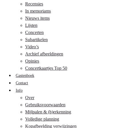
Recensies
In memoriams
Nieuws items
Lijsten
Concerten
Subartikelen
Video’s
Archief afbeeldingen
Opinies
Concertkaartjes Top 50
Gastenboek
Contact
Info
Over
Gebruiksvoorwaarden
Mijlpalen & (h)erkenning
Volledige planning
Kopafbeelding verwijzingen