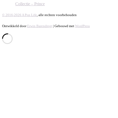
Collectie – Prince
© 2016-2026 A Pop Life
, alle rechten voorbehouden
Ontwikkeld door
Erwin Barendregt
| Gebouwd met
WordPress