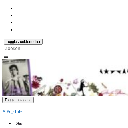
Toggle zoekformulier
Search
for:
Toggle navigatie
A Pop Life
Start