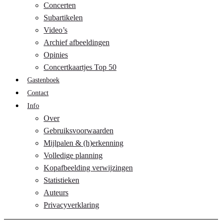
Concerten
Subartikelen
Video’s
Archief afbeeldingen
Opinies
Concertkaartjes Top 50
Gastenboek
Contact
Info
Over
Gebruiksvoorwaarden
Mijlpalen & (h)erkenning
Volledige planning
Kopafbeelding verwijzingen
Statistieken
Auteurs
Privacyverklaring