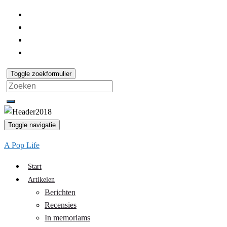
Toggle zoekformulier
Search
for:
Toggle navigatie
A Pop Life
Start
Artikelen
Berichten
Recensies
In memoriams