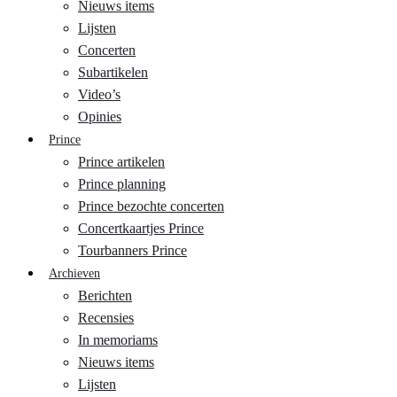
Nieuws items
Lijsten
Concerten
Subartikelen
Video’s
Opinies
Prince
Prince artikelen
Prince planning
Prince bezochte concerten
Concertkaartjes Prince
Tourbanners Prince
Archieven
Berichten
Recensies
In memoriams
Nieuws items
Lijsten