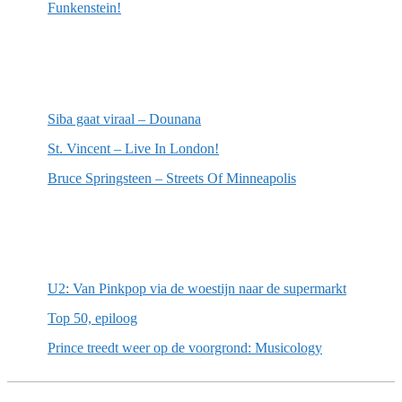
Funkenstein!
Meest recente recensies
Siba gaat viraal – Dounana
St. Vincent – Live In London!
Bruce Springsteen – Streets Of Minneapolis
Willekeurige artikelen
U2: Van Pinkpop via de woestijn naar de supermarkt
Top 50, epiloog
Prince treedt weer op de voorgrond: Musicology