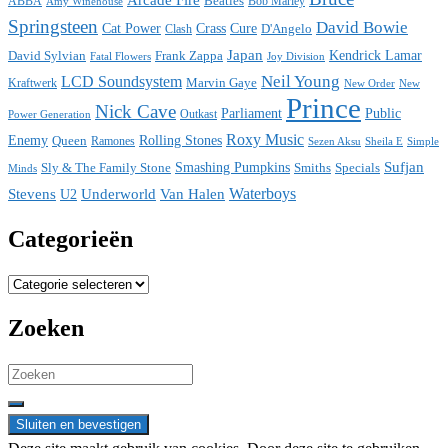
ABBA
Beatles
Bob Marley
Amy Winehouse
Springsteen
David Bowie
Cat Power
Crass
Cure
D'Angelo
Clash
Japan
David Sylvian
Frank Zappa
Kendrick Lamar
Fatal Flowers
Joy Division
Neil Young
LCD Soundsystem
Kraftwerk
Marvin Gaye
New
New Order
Prince
Nick Cave
Parliament
Public
Power Generation
Outkast
Roxy Music
Enemy
Rolling Stones
Queen
Ramones
Sezen Aksu
Sheila E
Simple
Sufjan
Sly & The Family Stone
Smashing Pumpkins
Smiths
Specials
Minds
Waterboys
Stevens
Underworld
Van Halen
U2
Categorieën
Categorieën
Zoeken
Search
for: