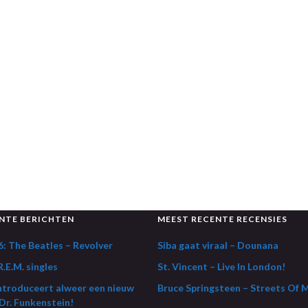
NTE BERICHTEN
MEEST RECENTE RECENSIES
: The Beatles – Revolver
Siba gaat viraal – Dounana
.E.M. singles
St. Vincent – Live In London!
ntroduceert alweer een nieuw
Bruce Springsteen – Streets Of 
Dr. Funkenstein!