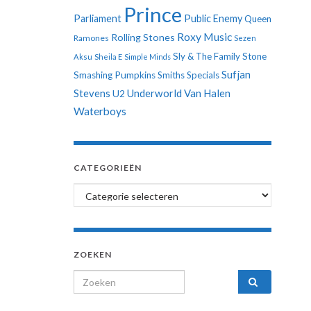
Prince
Parliament
Public Enemy
Queen
Roxy Music
Rolling Stones
Ramones
Sezen
Sly & The Family Stone
Aksu
Sheila E
Simple Minds
Sufjan
Smashing Pumpkins
Smiths
Specials
Stevens
Underworld
Van Halen
U2
Waterboys
CATEGORIEËN
Categorieën
ZOEKEN
Search for: