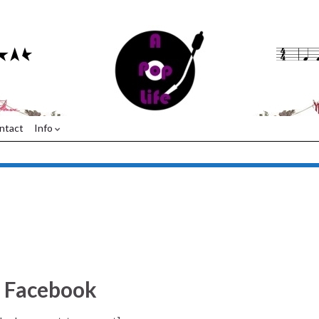
ntact
Info
p Facebook