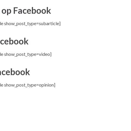
n op Facebook
e show_post_type=subarticle]
acebook
le show_post_type=video]
Facebook
le show_post_type=opinion]