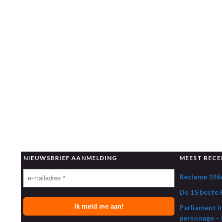
NIEUWSBRIEF AANMELDING
MEEST RECE
Reclame 1966
De 15 beste R
Parliament i
personage – 