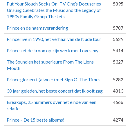
Put Your Slouch Socks On: TV One’s Docuseries
5895
Unsung Celebrates the Music and the Legacy of
1980s Family Group The Jets
Prince en de naamsverandering
5787
Prince live in 1990, het verhaal van de Nude tour
5629
Prince zet de kroon op zijn werk met Lovesexy
5414
The Sound en het superieure From The Lions
5327
Mouth
Prince glorieert (alweer) met Sign O’ The Times
5282
30 jaar geleden, het beste concert dat ik ooit zag
4813
Breakups, 25 nummers over het einde van een
4666
relatie
Prince – De 15 beste albums!
4274