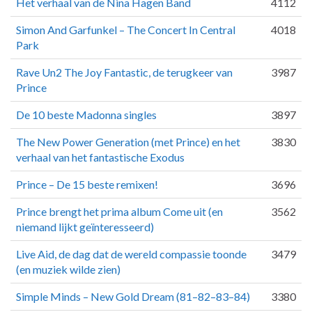
Het verhaal van de Nina Hagen Band
4112
Simon And Garfunkel – The Concert In Central
4018
Park
Rave Un2 The Joy Fantastic, de terugkeer van
3987
Prince
De 10 beste Madonna singles
3897
The New Power Generation (met Prince) en het
3830
verhaal van het fantastische Exodus
Prince – De 15 beste remixen!
3696
Prince brengt het prima album Come uit (en
3562
niemand lijkt geïnteresseerd)
Live Aid, de dag dat de wereld compassie toonde
3479
(en muziek wilde zien)
Simple Minds – New Gold Dream (81–82–83–84)
3380