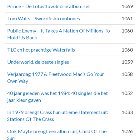
Prince – De Lotusflow3r drie album set
1069
Tom Waits – Swordfishtrombones
1061
Public Enemy – It Takes A Nation Of Millions To
1060
Hold Us Back
TLC en het prachtige Waterfalls
1060
Underworld, de beste singles
1059
Verjaardag 1977 & Fleetwood Mac’s Go Your
1058
Own Way
40 jaar geleden was het 1984: 40 singles die het
1052
jaar kleur gaven
In 1979 brengt Crass hun ultieme statement uit:
1033
Stations Of The Crass
Ook Mayte brengt een album uit, Child Of The
1026
Sun