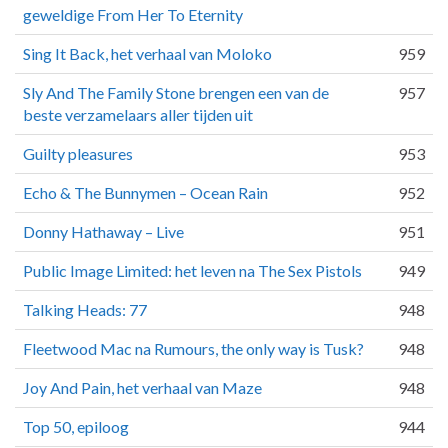
geweldige From Her To Eternity
Sing It Back, het verhaal van Moloko
959
Sly And The Family Stone brengen een van de
957
beste verzamelaars aller tijden uit
Guilty pleasures
953
Echo & The Bunnymen – Ocean Rain
952
Donny Hathaway – Live
951
Public Image Limited: het leven na The Sex Pistols
949
Talking Heads: 77
948
Fleetwood Mac na Rumours, the only way is Tusk?
948
Joy And Pain, het verhaal van Maze
948
Top 50, epiloog
944