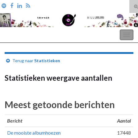
T
zo
Search for:
A Pop Life
Togg
navig
Terug naar
Statistieken
Statistieken weergave aantallen
Meest getoonde berichten
Bericht
Aantal
De mooiste albumhoezen
17448