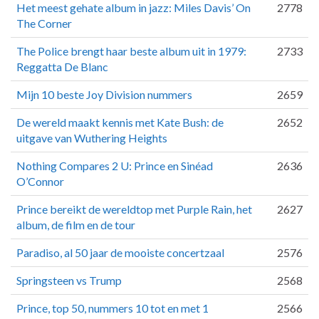
Het meest gehate album in jazz: Miles Davis’ On
2778
The Corner
The Police brengt haar beste album uit in 1979:
2733
Reggatta De Blanc
Mijn 10 beste Joy Division nummers
2659
De wereld maakt kennis met Kate Bush: de
2652
uitgave van Wuthering Heights
Nothing Compares 2 U: Prince en Sinéad
2636
O’Connor
Prince bereikt de wereldtop met Purple Rain, het
2627
album, de film en de tour
Paradiso, al 50 jaar de mooiste concertzaal
2576
Springsteen vs Trump
2568
Prince, top 50, nummers 10 tot en met 1
2566