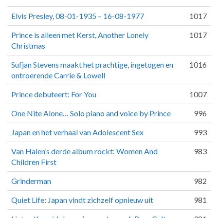
Elvis Presley, 08-01-1935 – 16-08-1977
1017
Prince is alleen met Kerst, Another Lonely
1017
Christmas
Sufjan Stevens maakt het prachtige, ingetogen en
1016
ontroerende Carrie & Lowell
Prince debuteert: For You
1007
One Nite Alone… Solo piano and voice by Prince
996
Japan en het verhaal van Adolescent Sex
993
Van Halen’s derde album rockt: Women And
983
Children First
Grinderman
982
Quiet Life: Japan vindt zichzelf opnieuw uit
981