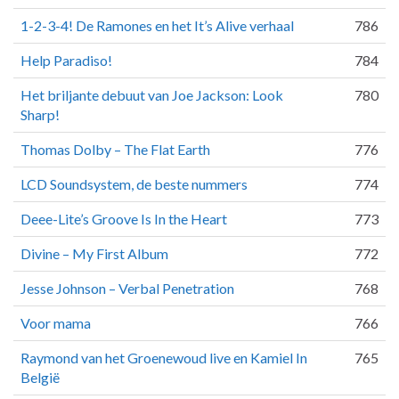
1-2-3-4! De Ramones en het It’s Alive verhaal
786
Help Paradiso!
784
Het briljante debuut van Joe Jackson: Look
780
Sharp!
Thomas Dolby – The Flat Earth
776
LCD Soundsystem, de beste nummers
774
Deee-Lite’s Groove Is In the Heart
773
Divine – My First Album
772
Jesse Johnson – Verbal Penetration
768
Voor mama
766
Raymond van het Groenewoud live en Kamiel In
765
België