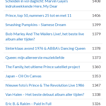
Scheiden in vol daglicht: Marvin Gaye’s
1408
indrukwekkende Here, My Dear
Prince, top 50, nummers 25 tot en met 11
1406
Smashing Pumpkins – Siamese Dream
1399
Bob Marley And The Wailers Live!, het beste live
1379
album aller tijden?
Sinterklaas avond 1976 & ABBA’s Dancing Queen
1378
Queen: mijn allereerste muziekliefde
1373
The Family, het ultieme Prince satelliet project
1360
Japan – Oil On Canvas
1353
Nieuwe foto’s Prince & The Revolution Live 1986
1347
Van Halen – Het beste debuut album aller tijden?
1338
Eric B. & Rakim – Paid In Full
1326