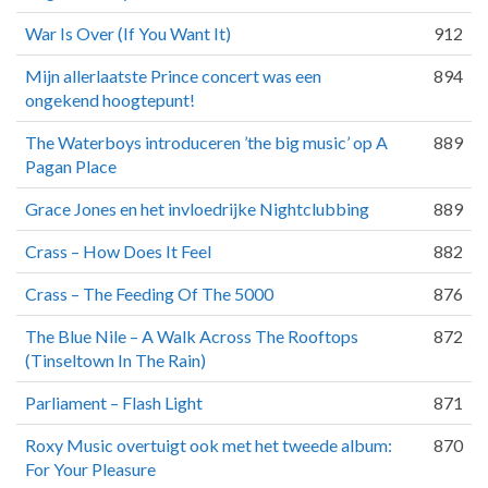
War Is Over (If You Want It)
912
Mijn allerlaatste Prince concert was een
894
ongekend hoogtepunt!
The Waterboys introduceren ’the big music’ op A
889
Pagan Place
Grace Jones en het invloedrijke Nightclubbing
889
Crass – How Does It Feel
882
Crass – The Feeding Of The 5000
876
The Blue Nile – A Walk Across The Rooftops
872
(Tinseltown In The Rain)
Parliament – Flash Light
871
Roxy Music overtuigt ook met het tweede album:
870
For Your Pleasure