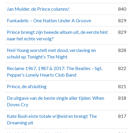
Jan Mulder, de Prince columns!
840
Funkadelic – One Nation Under A Groove
829
Prince brengt zijn tweede album uit, de eerste hint
829
naar het echte vervolg?
Neil Young worstelt met dood, verslaving en
828
schuld op Tonight’s The Night
Reclame 1967, 1987 & 2017: The Beatles – Sgt.
822
Pepper’s Lonely Hearts Club Band
Prince, de afsluiting
821
De uitgave van de beste single aller tijden: When
818
Doves Cry
Kate Bush eiste totale vrijheid en brengt The
817
Dreaming uit