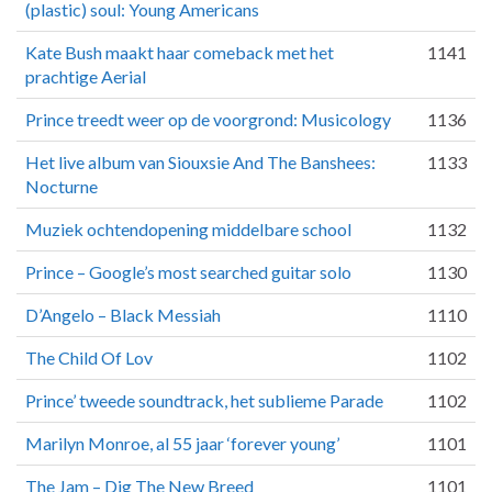
(plastic) soul: Young Americans
Kate Bush maakt haar comeback met het
1141
prachtige Aerial
Prince treedt weer op de voorgrond: Musicology
1136
Het live album van Siouxsie And The Banshees:
1133
Nocturne
Muziek ochtendopening middelbare school
1132
Prince – Google’s most searched guitar solo
1130
D’Angelo – Black Messiah
1110
The Child Of Lov
1102
Prince’ tweede soundtrack, het sublieme Parade
1102
Marilyn Monroe, al 55 jaar ‘forever young’
1101
The Jam – Dig The New Breed
1101