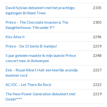
David Sylvian debuteert met het prachtige,
2335
ingetogen Brilliant Trees
Prince – The Chocolate Invasion & The
2305
Slaughterhouse: ‘File under P’?
Kiss Alive II
2296
Prince – De 15 beste B-kantjes!
2259
5 jaar geleden maakte ik mijn laatste Prince
2248
concert mee, in Antwerpen
Eels – Royal Albert Hall: een heerlijk avondje
2227
bummer rock
AC/DC – Let There Be Rock
2222
The New Power Generation debuteert met
2219
Goldn****