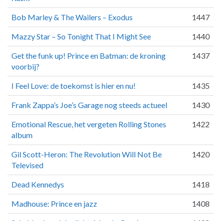
Bob Marley & The Wailers – Exodus
1447
Mazzy Star – So Tonight That I Might See
1440
Get the funk up! Prince en Batman: de kroning
1437
voorbij?
I Feel Love: de toekomst is hier en nu!
1435
Frank Zappa’s Joe’s Garage nog steeds actueel
1430
Emotional Rescue, het vergeten Rolling Stones
1422
album
Gil Scott-Heron: The Revolution Will Not Be
1420
Televised
Dead Kennedys
1418
Madhouse: Prince en jazz
1408