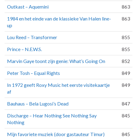
Outkast – Aquemini
863
1984 en het einde van de klassieke Van Halen line-
863
up
Lou Reed – Transformer
855
Prince – N.E.W.S.
855
Marvin Gaye toont zijn genie: What’s Going On
852
Peter Tosh – Equal Rights
849
In 1972 geeft Roxy Music het eerste visitekaartje
849
af
Bauhaus – Bela Lugosi’s Dead
847
Discharge – Hear Nothing See Nothing Say
845
Nothing
Mijn favoriete muziek (door gastauteur Timur)
845