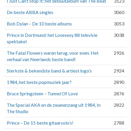
I Just Can’t Stop It: het debuutalbum van The Beat
3123
De beste ABBA singles
3060
Bob Dylan – De 10 beste albums
3053
Prince in Dortmund: het Lovesexy 88 televisie
3038
spektakel
The Fatal Flowers waren terug, voor even. Het
2926
verhaal van Neerlands beste band!
Sterkste & bekendste band & artiest logo’s
2924
1984, het beste popmuziek jaar?
2890
Bruce Springsteen – Tunnel Of Love
2876
The Special AKA en de zwanenzang uit 1984, In
2822
The Studio
Prince – De 15 beste gitaarsolo’s!
2788