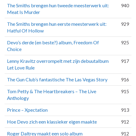
The Smiths brengen hun tweede meesterwerk uit:
940
Meat Is Murder
The Smiths brengen hun eerste meesterwerk uit:
929
Hatful Of Hollow
Devo’s derde (en beste?) album, Freedom Of
925
Choice
Lenny Kravitz overrompelt met zijn debuutalbum
917
Let Love Rule
The Gun Club’s fantastische The Las Vegas Story
916
Tom Petty & The Heartbreakers – The Live
915
Anthology
Prince – Xpectation
913
Hoe Devo zich een klassieker eigen maakte
912
Roger Daltrey maakt een solo album
912