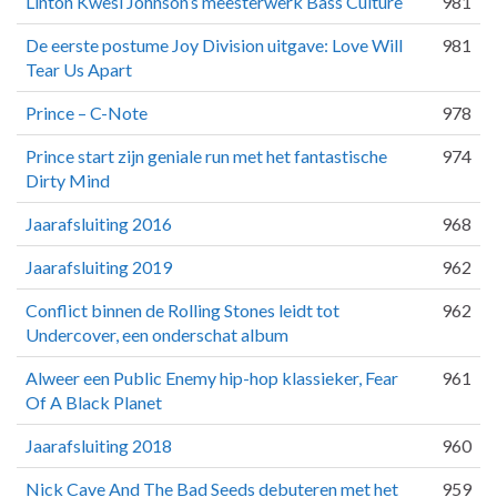
Linton Kwesi Johnson’s meesterwerk Bass Culture
981
De eerste postume Joy Division uitgave: Love Will
981
Tear Us Apart
Prince – C-Note
978
Prince start zijn geniale run met het fantastische
974
Dirty Mind
Jaarafsluiting 2016
968
Jaarafsluiting 2019
962
Conflict binnen de Rolling Stones leidt tot
962
Undercover, een onderschat album
Alweer een Public Enemy hip-hop klassieker, Fear
961
Of A Black Planet
Jaarafsluiting 2018
960
Nick Cave And The Bad Seeds debuteren met het
959