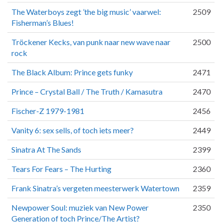
The Waterboys zegt ’the big music’ vaarwel:
2509
Fisherman’s Blues!
Tröckener Kecks, van punk naar new wave naar
2500
rock
The Black Album: Prince gets funky
2471
Prince – Crystal Ball / The Truth / Kamasutra
2470
Fischer-Z 1979-1981
2456
Vanity 6: sex sells, of toch iets meer?
2449
Sinatra At The Sands
2399
Tears For Fears – The Hurting
2360
Frank Sinatra’s vergeten meesterwerk Watertown
2359
Newpower Soul: muziek van New Power
2350
Generation of toch Prince/The Artist?