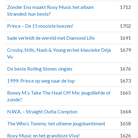
Zonder Eno maakt Roxy Music het album
1712
Stranded: hun beste?
Prince – De 15 mooiste hoezen!
1702
Sade verleidt de wereld met Diamond Life
1691
Crosby, Stills, Nash & Young en het klassieke Déjà
1679
Vu
De beste Rolling Stones singles
1676
1999: Prince op weg naar de top
1673
Boney M.’s Take The Heat Off Me: jeugdliefde of
1665
zonde?
N.W.A. – Straight Outta Compton
1664
The Who’s Tommy: het ultieme jeugdsentiment
1658
Roxy Music en het grandioze Viva!
1626