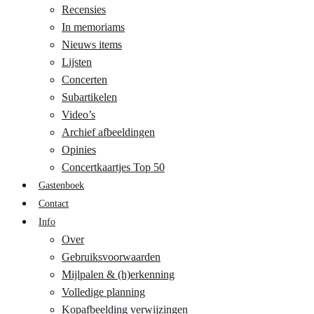
Recensies
In memoriams
Nieuws items
Lijsten
Concerten
Subartikelen
Video’s
Archief afbeeldingen
Opinies
Concertkaartjes Top 50
Gastenboek
Contact
Info
Over
Gebruiksvoorwaarden
Mijlpalen & (h)erkenning
Volledige planning
Kopafbeelding verwijzingen