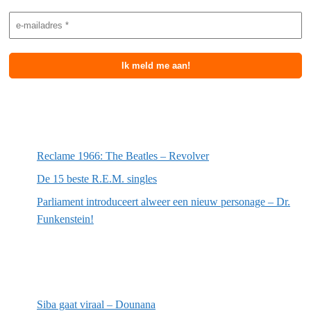
Meest recente berichten
Reclame 1966: The Beatles – Revolver
De 15 beste R.E.M. singles
Parliament introduceert alweer een nieuw personage – Dr.
Funkenstein!
Meest recente recensies
Siba gaat viraal – Dounana