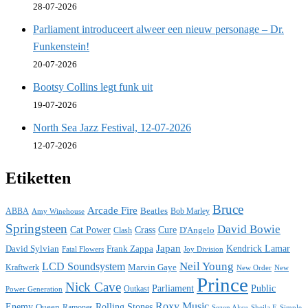
28-07-2026
Parliament introduceert alweer een nieuw personage – Dr.
Funkenstein!
20-07-2026
Bootsy Collins legt funk uit
19-07-2026
North Sea Jazz Festival, 12-07-2026
12-07-2026
Etiketten
Bruce
Arcade Fire
ABBA
Beatles
Bob Marley
Amy Winehouse
Springsteen
David Bowie
Cat Power
Crass
Cure
D'Angelo
Clash
Japan
David Sylvian
Frank Zappa
Kendrick Lamar
Fatal Flowers
Joy Division
Neil Young
LCD Soundsystem
Kraftwerk
Marvin Gaye
New
New Order
Prince
Nick Cave
Parliament
Public
Power Generation
Outkast
Roxy Music
Enemy
Rolling Stones
Queen
Ramones
Sezen Aksu
Sheila E
Simple