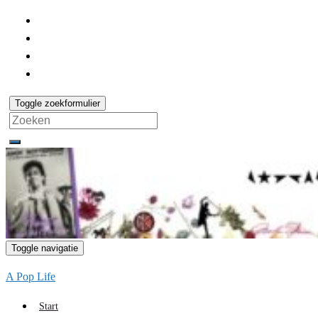
Toggle zoekformulier
Search
for:
Toggle navigatie
A Pop Life
Start