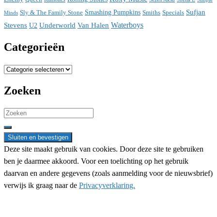
Sufjan
Sly & The Family Stone
Smashing Pumpkins
Smiths
Specials
Minds
Waterboys
Stevens
Underworld
Van Halen
U2
Categorieën
Categorieën
Zoeken
Search
for:
Deze site maakt gebruik van cookies. Door deze site te gebruiken
ben je daarmee akkoord. Voor een toelichting op het gebruik
daarvan en andere gegevens (zoals aanmelding voor de nieuwsbrief)
verwijs ik graag naar de
Privacyverklaring.
Nieuwsbrief aanmelding