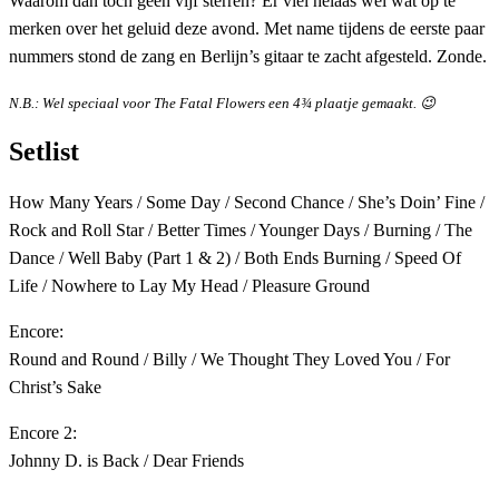
Waarom dan toch geen vijf sterren? Er viel helaas wel wat op te
merken over het geluid deze avond. Met name tijdens de eerste paar
nummers stond de zang en Berlijn’s gitaar te zacht afgesteld. Zonde.
N.B.: Wel speciaal voor The Fatal Flowers een 4¾ plaatje gemaakt. 😉
Setlist
How Many Years / Some Day / Second Chance / She’s Doin’ Fine /
Rock and Roll Star / Better Times / Younger Days / Burning / The
Dance / Well Baby (Part 1 & 2) / Both Ends Burning / Speed Of
Life / Nowhere to Lay My Head / Pleasure Ground
Encore:
Round and Round / Billy / We Thought They Loved You / For
Christ’s Sake
Encore 2:
Johnny D. is Back / Dear Friends