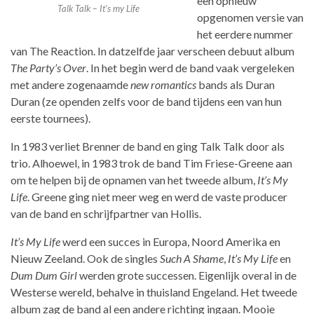
een opnieuw
Talk Talk – It’s my Life
opgenomen versie van
het eerdere nummer
van The Reaction. In datzelfde jaar verscheen debuut album
The Party’s Over
. In het begin werd de band vaak vergeleken
met andere zogenaamde
new romantics
bands als Duran
Duran (ze openden zelfs voor de band tijdens een van hun
eerste tournees).
In 1983 verliet Brenner de band en ging Talk Talk door als
trio. Alhoewel, in 1983 trok de band Tim Friese-Greene aan
om te helpen bij de opnamen van het tweede album,
It’s My
Life
. Greene ging niet meer weg en werd de vaste producer
van de band en schrijfpartner van Hollis.
It’s My Life
werd een succes in Europa, Noord Amerika en
Nieuw Zeeland. Ook de singles
Such A Shame
,
It’s My Life
en
Dum Dum Girl
werden grote successen. Eigenlijk overal in de
Westerse wereld, behalve in thuisland Engeland. Het tweede
album zag de band al een andere richting ingaan. Mooie