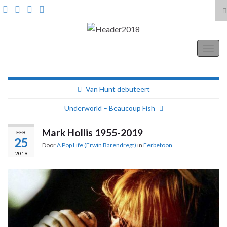
T
z
Search for:
A Pop Life
Togg
navig
Van Hunt debuteert
Underworld – Beaucoup Fish
Mark Hollis 1955-2019
FEB
25
Door
A Pop Life (Erwin Barendregt)
in
Eerbetoon
2019