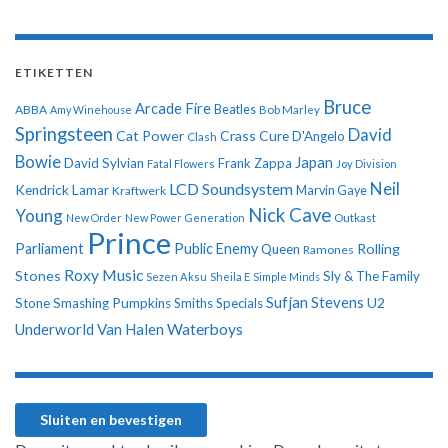
ETIKETTEN
Bruce
Arcade Fire
ABBA
Beatles
Amy Winehouse
Bob Marley
Springsteen
David
Cat Power
Crass
Cure
D'Angelo
Clash
Bowie
Japan
David Sylvian
Frank Zappa
Fatal Flowers
Joy Division
Neil
LCD Soundsystem
Kendrick Lamar
Kraftwerk
Marvin Gaye
Nick Cave
Young
New Order
New Power Generation
Outkast
Prince
Parliament
Public Enemy
Rolling
Queen
Ramones
Roxy Music
Stones
Sly & The Family
Sezen Aksu
Sheila E
Simple Minds
Sufjan Stevens
U2
Stone
Smashing Pumpkins
Smiths
Specials
Underworld
Van Halen
Waterboys